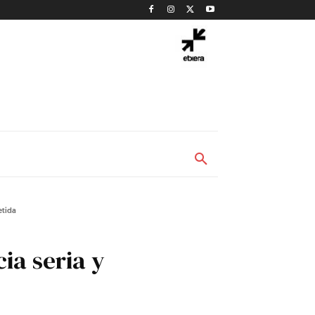
etida
ia seria y