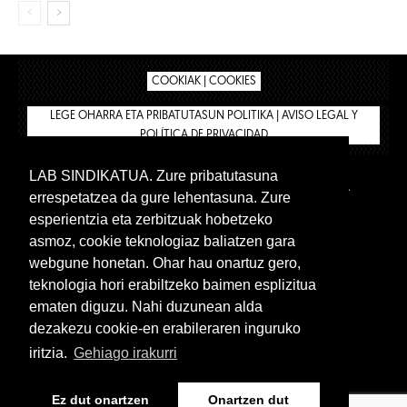
COOKIAK | COOKIES
LEGE OHARRA ETA PRIBATUTASUN POLITIKA | AVISO LEGAL Y
POLÍTICA DE PRIVACIDAD
LAB SINDIKATUA. Zure pribatutasuna
IPAR HEGOA
BIZILAN.EUS
AFÍLIATE
TIENDA
errespetatzea da gure lehentasuna. Zure
INTRANET 🔑
Euskera
Castellano
esperientzia eta zerbitzuak hobetzeko
asmoz, cookie teknologiaz baliatzen gara
webgune honetan. Ohar hau onartuz gero,
teknologia hori erabiltzeko baimen esplizitua
ematen diguzu. Nahi duzunean alda
dezakezu cookie-en erabileraren inguruko
iritzia.
Gehiago irakurri
www.lab.eus
Ez dut onartzen
Onartzen dut