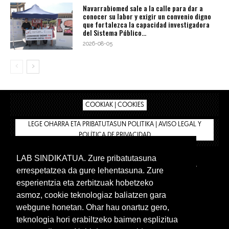
Navarrabiomed sale a la calle para dar a
conocer su labor y exigir un convenio digno
que fortalezca la capacidad investigadora
del Sistema Público...
2026-08-05
COOKIAK | COOKIES
LEGE OHARRA ETA PRIBATUTASUN POLITIKA | AVISO LEGAL Y
POLÍTICA DE PRIVACIDAD
LAB SINDIKATUA. Zure pribatutasuna
IPAR HEGOA
BIZILAN.EUS
AFÍLIATE
TIENDA
errespetatzea da gure lehentasuna. Zure
INTRANET 🔑
Euskera
Castellano
esperientzia eta zerbitzuak hobetzeko
asmoz, cookie teknologiaz baliatzen gara
webgune honetan. Ohar hau onartuz gero,
teknologia hori erabiltzeko baimen esplizitua