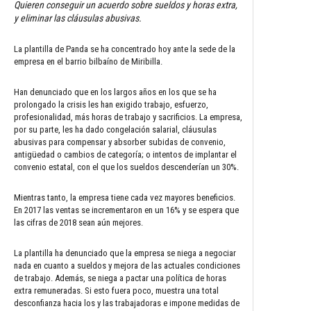
Quieren conseguir un acuerdo sobre sueldos y horas extra,
y eliminar las cláusulas abusivas.
La plantilla de Panda se ha concentrado hoy ante la sede de la
empresa en el barrio bilbaíno de Miribilla.
Han denunciado que en los largos años en los que se ha
prolongado la crisis les han exigido trabajo, esfuerzo,
profesionalidad, más horas de trabajo y sacrificios. La empresa,
por su parte, les ha dado congelación salarial, cláusulas
abusivas para compensar y absorber subidas de convenio,
antigüedad o cambios de categoría; o intentos de implantar el
convenio estatal, con el que los sueldos descenderían un 30%.
Mientras tanto, la empresa tiene cada vez mayores beneficios.
En 2017 las ventas se incrementaron en un 16% y se espera que
las cifras de 2018 sean aún mejores.
La plantilla ha denunciado que la empresa se niega a negociar
nada en cuanto a sueldos y mejora de las actuales condiciones
de trabajo. Además, se niega a pactar una política de horas
extra remuneradas. Si esto fuera poco, muestra una total
desconfianza hacia los y las trabajadoras e impone medidas de