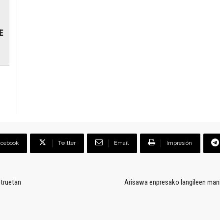
E
acebook
Twitter
Email
Impresión
ntruetan
Arisawa enpresako langileen mani