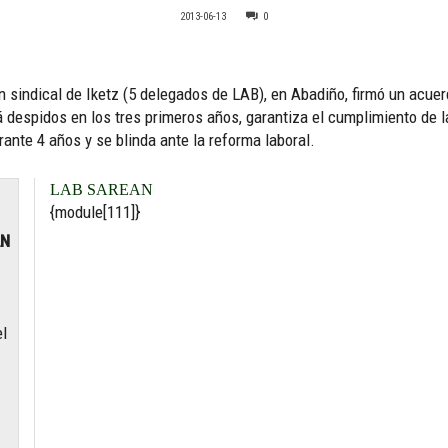
2013-06-13
0
n sindical de Iketz (5 delegados de LAB), en Abadiño, firmó un acuer
 despidos en los tres primeros años, garantiza el cumplimiento de l
nte 4 años y se blinda ante la reforma laboral.
LAB SAREAN
{module[111]}
AN
el