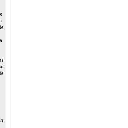
lo
n
de
sa
os
se
de
án