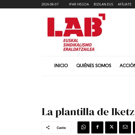
2026-08-07
IPAR HEGOA
BIZILAN.EUS
AFÍLIATE
INICIO
QUIÉNES SOMOS
ACCIÓ
La plantilla de Iket
Cuota