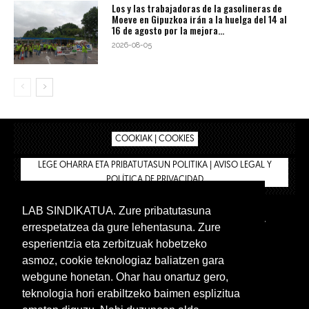
Los y las trabajadoras de la gasolineras de
Moeve en Gipuzkoa irán a la huelga del 14 al
16 de agosto por la mejora...
2026-08-05
COOKIAK | COOKIES
LEGE OHARRA ETA PRIBATUTASUN POLITIKA | AVISO LEGAL Y
POLÍTICA DE PRIVACIDAD
LAB SINDIKATUA. Zure pribatutasuna
IPAR HEGOA
BIZILAN.EUS
AFÍLIATE
TIENDA
errespetatzea da gure lehentasuna. Zure
INTRANET 🔑
Euskera
Castellano
esperientzia eta zerbitzuak hobetzeko
asmoz, cookie teknologiaz baliatzen gara
webgune honetan. Ohar hau onartuz gero,
teknologia hori erabiltzeko baimen esplizitua