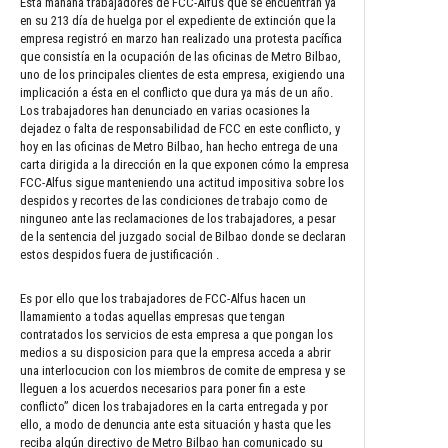
Esta mañana trabajadores de FCC-Alfus que se encuentran ya
en su 213 día de huelga por el expediente de extinción que la
empresa registró en marzo han realizado una protesta pacífica
que consistía en la ocupación de las oficinas de Metro Bilbao,
uno de los principales clientes de esta empresa, exigiendo una
implicación a ésta en el conflicto que dura ya más de un año.
Los trabajadores han denunciado en varias ocasiones la
dejadez o falta de responsabilidad de FCC en este conflicto, y
hoy en las oficinas de Metro Bilbao, han hecho entrega de una
carta dirigida a la dirección en la que exponen cómo la empresa
FCC-Alfus sigue manteniendo una actitud impositiva sobre los
despidos y recortes de las condiciones de trabajo como de
ninguneo ante las reclamaciones de los trabajadores, a pesar
de la sentencia del juzgado social de Bilbao donde se declaran
estos despidos fuera de justificación .
Es por ello que los trabajadores de FCC-Alfus hacen un
llamamiento a todas aquellas empresas que tengan
contratados los servicios de esta empresa a que pongan los
medios a su disposicion para que la empresa acceda a abrir
una interlocucion con los miembros de comite de empresa y se
lleguen a los acuerdos necesarios para poner fin a este
conflicto” dicen los trabajadores en la carta entregada y por
ello, a modo de denuncia ante esta situación y hasta que les
reciba algún directivo de Metro Bilbao han comunicado su