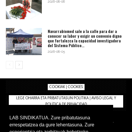
2026-08-06
Navarrabiomed sale a la calle para dar a
conocer su labor y exigir un convenio digno
que fortalezca la capacidad investigadora
del Sistema Público...
2026-08-05
COOKIAK | COOKIES
LEGE OHARRA ETA PRIBATUTASUN POLITIKA | AVISO LEGAL Y
POLÍTICA DE PRIVACIDAD
LAB SINDIKATUA. Zure pribatutasuna
IPAR HEGOA
BIZILAN.EUS
AFÍLIATE
TIENDA
errespetatzea da gure lehentasuna. Zure
INTRANET 🔑
Euskera
Castellano
esperientzia eta zerbitzuak hobetzeko