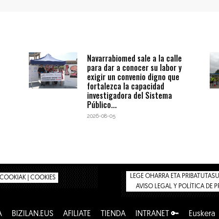
Navarrabiomed sale a la calle
para dar a conocer su labor y
exigir un convenio digno que
fortalezca la capacidad
investigadora del Sistema
Público...
2026-08-05
LEGE OHARRA ETA PRIBATUTASUN
COOKIAK | COOKIES
AVISO LEGAL Y POLÍTICA DE 
A
BIZILAN.EUS
AFÍLIATE
TIENDA
INTRANET 🔑
Euskera