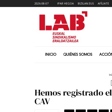
2026-08-07
IPAR HEGOA
BIZILAN.EUS
AFÍLIATE
INICIO
QUIÉNES SOMOS
ACCIÓ
In
Hemos registrado el
CAV