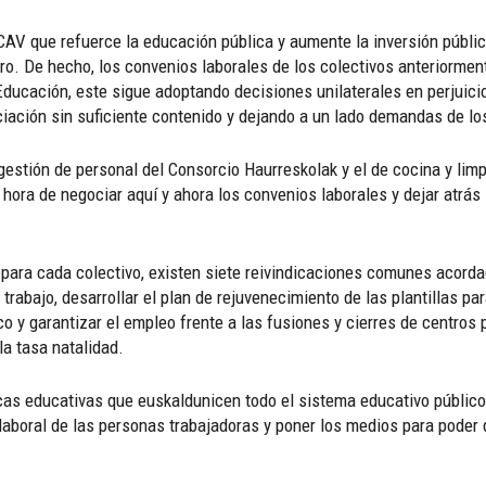
AV que refuerce la educación pública y aumente la inversión públic
ntro. De hecho, los convenios laborales de los colectivos anteriorm
ucación, este sigue adoptando decisiones unilaterales en perjuici
ación sin suficiente contenido y dejando a un lado demandas de lo
gestión de personal del Consorcio Haurreskolak y el de cocina y lim
 hora de negociar aquí y ahora los convenios laborales y dejar atrás
 para cada colectivo, existen siete reivindicaciones comunes acorda
trabajo, desarrollar el plan de rejuvenecimiento de las plantillas para
ico y garantizar el empleo frente a las fusiones y cierres de centro
a tasa natalidad.
s educativas que euskaldunicen todo el sistema educativo público,
aboral de las personas trabajadoras y poner los medios para poder d