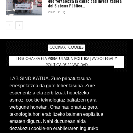
que fortalezca la capacidad investigadora
del Sistema Público...
2026-08-05
COOKIAK | COOKIES
LEGE OHARRA ETA PRIBATUTASUN POLITIKA | AVISO LEGAL Y
POLÍTICA DE PRIVACIDAD
LAB SINDIKATUA. Zure pribatutasuna
IPAR HEGOA
BIZILAN.EUS
AFÍLIATE
TIENDA
errespetatzea da gure lehentasuna. Zure
INTRANET 🔑
Euskera
Castellano
esperientzia eta zerbitzuak hobetzeko
asmoz, cookie teknologiaz baliatzen gara
webgune honetan. Ohar hau onartuz gero,
teknologia hori erabiltzeko baimen esplizitua
ematen diguzu. Nahi duzunean alda
dezakezu cookie-en erabileraren inguruko