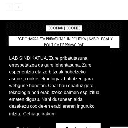
COOKIAK | COOKIES
LEGE OHARRA ETA PRIBATUTASUN POLITIKA | AVISO LEGAL Y
POLÍTICA DE PRIVACIDAD
LAB SINDIKATUA. Zure pribatutasuna
IPAR HEGOA
BIZILAN.EUS
AFÍLIATE
TIENDA
errespetatzea da gure lehentasuna. Zure
INTRANET 🔑
Euskera
Castellano
esperientzia eta zerbitzuak hobetzeko
asmoz, cookie teknologiaz baliatzen gara
webgune honetan. Ohar hau onartuz gero,
teknologia hori erabiltzeko baimen esplizitua
ematen diguzu. Nahi duzunean alda
dezakezu cookie-en erabileraren inguruko
iritzia.
Gehiago irakurri
www.lab.eus