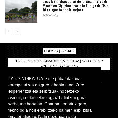
Los y las trabajadoras de la gasolineras de
Moeve en Gipuzkoa irán a la huelga del 14 al
16 de agosto por la mejora...
2026-08-05
COOKIAK | COOKIES
LEGE OHARRA ETA PRIBATUTASUN POLITIKA | AVISO LEGAL Y
POLÍTICA DE PRIVACIDAD
LAB SINDIKATUA. Zure pribatutasuna
IPAR HEGOA
BIZILAN.EUS
AFÍLIATE
TIENDA
errespetatzea da gure lehentasuna. Zure
INTRANET 🔑
Euskera
Castellano
esperientzia eta zerbitzuak hobetzeko
asmoz, cookie teknologiaz baliatzen gara
webgune honetan. Ohar hau onartuz gero,
teknologia hori erabiltzeko baimen esplizitua
ematen diguzu. Nahi duzunean alda