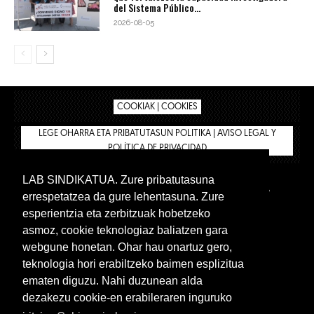
del Sistema Público...
2026-08-05
COOKIAK | COOKIES
LEGE OHARRA ETA PRIBATUTASUN POLITIKA | AVISO LEGAL Y
POLÍTICA DE PRIVACIDAD
LAB SINDIKATUA. Zure pribatutasuna
IPAR HEGOA
BIZILAN.EUS
AFÍLIATE
TIENDA
errespetatzea da gure lehentasuna. Zure
INTRANET 🔑
Euskera
Castellano
esperientzia eta zerbitzuak hobetzeko
asmoz, cookie teknologiaz baliatzen gara
webgune honetan. Ohar hau onartuz gero,
teknologia hori erabiltzeko baimen esplizitua
ematen diguzu. Nahi duzunean alda
dezakezu cookie-en erabileraren inguruko