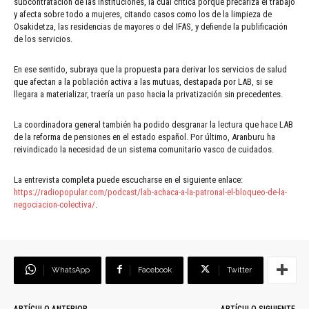
subcontratación de las instituciones, la cual critica porque precariza el trabajo
y afecta sobre todo a mujeres, citando casos como los de la limpieza de
Osakidetza, las residencias de mayores o del IFAS, y defiende la publificación
de los servicios.
En ese sentido, subraya que la propuesta para derivar los servicios de salud
que afectan a la población activa a las mutuas, destapada por LAB, si se
llegara a materializar, traería un paso hacia la privatización sin precedentes.
La coordinadora general también ha podido desgranar la lectura que hace LAB
de la reforma de pensiones en el estado español. Por último, Aranburu ha
reivindicado la necesidad de un sistema comunitario vasco de cuidados.
La entrevista completa puede escucharse en el siguiente enlace:
https://radiopopular.com/podcast/lab-achaca-a-la-patronal-el-bloqueo-de-la-
negociacion-colectiva/
.
WhatsApp
Facebook
Twitter
ARTÍCULO ANTERIOR
ARTÍCULO SIGUIENTE