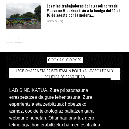
Los y las trabajadoras de la gasolineras de
Moeve en Gipuzkoa irán a la huelga del 14 al
16 de agosto por la mejora...
2026-08-05
COOKIAK | COOKIES
LEGE OHARRA ETA PRIBATUTASUN POLITIKA | AVISO LEGAL Y
POLÍTICA DE PRIVACIDAD
LAB SINDIKATUA. Zure pribatutasuna
IPAR HEGOA
BIZILAN.EUS
AFÍLIATE
TIENDA
errespetatzea da gure lehentasuna. Zure
INTRANET 🔑
Euskera
Castellano
esperientzia eta zerbitzuak hobetzeko
asmoz, cookie teknologiaz baliatzen gara
webgune honetan. Ohar hau onartuz gero,
teknologia hori erabiltzeko baimen esplizitua