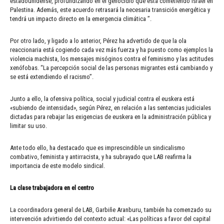
estadounidense, profundizando en el genocidio que está cometiendo Israel en
Palestina. Además, este acuerdo retrasará la necesaria transición energética y
tendrá un impacto directo en la emergencia climática ”.
Por otro lado, y ligado a lo anterior, Pérez ha advertido de que la ola
reaccionaria está cogiendo cada vez más fuerza y ha puesto como ejemplos la
violencia machista, los mensajes misóginos contra el feminismo y las actitudes
xenófobas. “La percepción social de las personas migrantes está cambiando y
se está extendiendo el racismo”.
Junto a ello, la ofensiva política, social y judicial contra el euskera está
«subiendo de intensidad», según Pérez, en relación a las sentencias judiciales
dictadas para rebajar las exigencias de euskera en la administración pública y
limitar su uso.
Ante todo ello, ha destacado que es imprescindible un sindicalismo
combativo, feminista y antirracista, y ha subrayado que LAB reafirma la
importancia de este modelo sindical.
La clase trabajadora en el centro
La coordinadora general de LAB, Garbiñe Aranburu, también ha comenzado su
intervención advirtiendo del contexto actual: «Las políticas a favor del capital