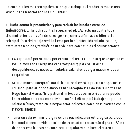
En cuanto a los ejes principales en los que trabajará el sindicato este curso,
Aranburu ha mencionado los siguientes:
1. Lucha contra la precariedad y para reducir las brechas entre los
trabajadores.
En la lucha contra la precariedad, LAB actuará contra toda
discriminación por razón de sexo, género, orientación, raza o idioma. La
principal línea de trabajo será la lucha por la dignificación salarial, ya que,
entre otras medidas, también es una vía para combatir las discriminaciones:
LAB apostará por salarios por encima del IPC. La riqueza que se genera en
los últimos años se reparte cada vez peor y, para paliar esos
desequilibrios, se necesitan subidas salariales que garanticen el poder
adquisitivo.
Salario Mínimo Interprofesional: la patronal cerró la puerta a negociar un
acuerdo, pero en poco tiempo se han recogido más de 138.000 firmas en
Hego Euskal Herria. Ni la patronal, ni los partidos, ni el Gobierno pueden
hacer oídos sordos a esta reivindicación. LAB seguirá trabajando por un
salario mínimo, tanto en la negociación colectiva como en iniciativas con la
mayoría sindical.
Tener un salario mínimo digno es una reivindicación estratégica para que
las condiciones de vida de miles de trabajadores sean más dignas. LAB no
da por buena la división entre los trabajadores que hace el sistema