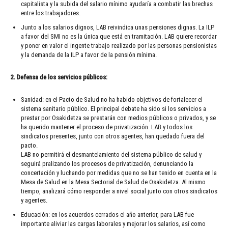
capitalista y la subida del salario mínimo ayudaría a combatir las brechas
entre los trabajadores.
Junto a los salarios dignos, LAB reivindica unas pensiones dignas. La ILP
a favor del SMI no es la única que está en tramitación. LAB quiere recordar
y poner en valor el ingente trabajo realizado por las personas pensionistas
y la demanda de la ILP a favor de la pensión mínima.
2. Defensa de los servicios públicos
:
Sanidad: en el Pacto de Salud no ha habido objetivos de fortalecer el
sistema sanitario público. El principal debate ha sido si los servicios a
prestar por Osakidetza se prestarán con medios públicos o privados, y se
ha querido mantener el proceso de privatización. LAB y todos los
sindicatos presentes, junto con otros agentes, han quedado fuera del
pacto.
LAB no permitirá el desmantelamiento del sistema público de salud y
seguirá pralizando los procesos de privatización, denunciando la
concertación y luchando por medidas que no se han tenido en cuenta en la
Mesa de Salud en la Mesa Sectorial de Salud de Osakidetza. Al mismo
tiempo, analizará cómo responder a nivel social junto con otros sindicatos
y agentes.
Educación: en los acuerdos cerrados el año anterior, para LAB fue
importante aliviar las cargas laborales y mejorar los salarios, así como