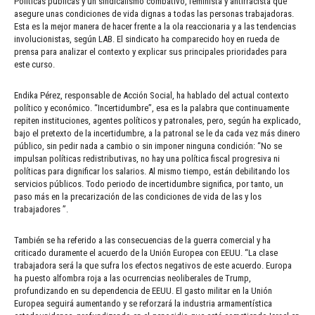
Políticas públicas y un sindicalismo combativo, feminista y antirracista que
asegure unas condiciones de vida dignas a todas las personas trabajadoras.
Esta es la mejor manera de hacer frente a la ola reaccionaria y a las tendencias
involucionistas, según LAB. El sindicato ha comparecido hoy en rueda de
prensa para analizar el contexto y explicar sus principales prioridades para
este curso.
Endika Pérez, responsable de Acción Social, ha hablado del actual contexto
político y económico. “Incertidumbre”, esa es la palabra que continuamente
repiten instituciones, agentes políticos y patronales, pero, según ha explicado,
bajo el pretexto de la incertidumbre, a la patronal se le da cada vez más dinero
público, sin pedir nada a cambio o sin imponer ninguna condición: “No se
impulsan políticas redistributivas, no hay una política fiscal progresiva ni
políticas para dignificar los salarios. Al mismo tiempo, están debilitando los
servicios públicos. Todo periodo de incertidumbre significa, por tanto, un
paso más en la precarización de las condiciones de vida de las y los
trabajadores ”.
También se ha referido a las consecuencias de la guerra comercial y ha
criticado duramente el acuerdo de la Unión Europea con EEUU. “La clase
trabajadora será la que sufra los efectos negativos de este acuerdo. Europa
ha puesto alfombra roja a las ocurrencias neoliberales de Trump,
profundizando en su dependencia de EEUU. El gasto militar en la Unión
Europea seguirá aumentando y se reforzará la industria armamentística