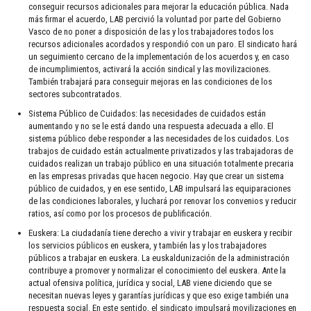
conseguir recursos adicionales para mejorar la educación pública. Nada
más firmar el acuerdo, LAB percivió la voluntad por parte del Gobierno
Vasco de no poner a disposición de las y los trabajadores todos los
recursos adicionales acordados y respondió con un paro. El sindicato hará
un seguimiento cercano de la implementación de los acuerdos y, en caso
de incumplimientos, activará la acción sindical y las movilizaciones.
También trabajará para conseguir mejoras en las condiciones de los
sectores subcontratados.
Sistema Público de Cuidados: las necesidades de cuidados están
aumentando y no se le está dando una respuesta adecuada a ello. El
sistema público debe responder a las necesidades de los cuidados. Los
trabajos de cuidado están actualmente privatizados y las trabajadoras de
cuidados realizan un trabajo público en una situación totalmente precaria
en las empresas privadas que hacen negocio. Hay que crear un sistema
público de cuidados, y en ese sentido, LAB impulsará las equiparaciones
de las condiciones laborales, y luchará por renovar los convenios y reducir
ratios, así como por los procesos de publificación.
Euskera: La ciudadanía tiene derecho a vivir y trabajar en euskera y recibir
los servicios públicos en euskera, y también las y los trabajadores
públicos a trabajar en euskera. La euskaldunización de la administración
contribuye a promover y normalizar el conocimiento del euskera. Ante la
actual ofensiva política, jurídica y social, LAB viene diciendo que se
necesitan nuevas leyes y garantías jurídicas y que eso exige también una
respuesta social. En este sentido, el sindicato impulsará movilizaciones en