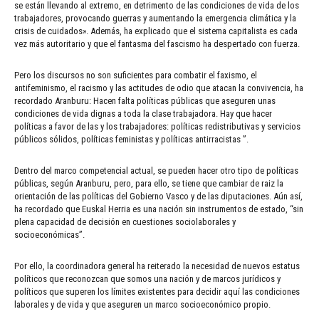
se están llevando al extremo, en detrimento de las condiciones de vida de los
trabajadores, provocando guerras y aumentando la emergencia climática y la
crisis de cuidados». Además, ha explicado que el sistema capitalista es cada
vez más autoritario y que el fantasma del fascismo ha despertado con fuerza.
Pero los discursos no son suficientes para combatir el faxismo, el
antifeminismo, el racismo y las actitudes de odio que atacan la convivencia, ha
recordado Aranburu: Hacen falta políticas públicas que aseguren unas
condiciones de vida dignas a toda la clase trabajadora. Hay que hacer
políticas a favor de las y los trabajadores: políticas redistributivas y servicios
públicos sólidos, políticas feministas y políticas antirracistas ”.
Dentro del marco competencial actual, se pueden hacer otro tipo de políticas
públicas, según Aranburu, pero, para ello, se tiene que cambiar de raiz la
orientación de las políticas del Gobierno Vasco y de las diputaciones. Aún así,
ha recordado que Euskal Herria es una nación sin instrumentos de estado, “sin
plena capacidad de decisión en cuestiones sociolaborales y
socioeconómicas”.
Por ello, la coordinadora general ha reiterado la necesidad de nuevos estatus
políticos que reconozcan que somos una nación y de marcos jurídicos y
políticos que superen los límites existentes para decidir aquí las condiciones
laborales y de vida y que aseguren un marco socioeconómico propio.