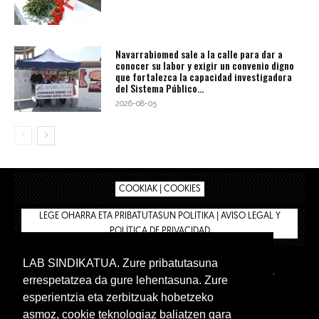
Navarrabiomed sale a la calle para dar a
conocer su labor y exigir un convenio digno
que fortalezca la capacidad investigadora
del Sistema Público...
2026-08-05
COOKIAK | COOKIES
LEGE OHARRA ETA PRIBATUTASUN POLITIKA | AVISO LEGAL Y
POLÍTICA DE PRIVACIDAD
LAB SINDIKATUA. Zure pribatutasuna
IPAR HEGOA
BIZILAN.EUS
AFÍLIATE
TIENDA
errespetatzea da gure lehentasuna. Zure
INTRANET 🔑
Euskera
Castellano
esperientzia eta zerbitzuak hobetzeko
asmoz, cookie teknologiaz baliatzen gara