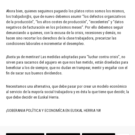
Ahora bien, quienes seguimos pagando los platos rotos somos los mismos,
los trabjador@s, que de nuevo debemos asumir “los defectos organizativos
de la producción”, “los altos costes de producción”, “excedentes” y “datos
negativos de facturación en los próximos meses”. Por ello debemos seguir
denunciando a quienes, con la excusa de la crisis, recesiones y demás, no
hacen sino recortar los derechos de la clase trabajadora, precarizar las
condiciones laborales e incrementar el desempleo.
¡Basta ya de mentiras! Las medidas adoptadas para “luchar contra crisis”, no
sirven para sacarnos del agujero en que nos han metido, están diseñadas para
beneficiar a los de siempre, que no dudan en trampear, mentir y engañar con el
fin de sacar sus buenos dividendos.
Necesitamos una alternativa, que debe pasar por crear un modelo económico
al servicio de la mayoría social trabajadora y es ésta la que tiene que decidir, la
que debe decidir en Euskal Herria.
¡SOBERANIA POLÍTICA Y ECONOMÍCA EN EUSKAL HERRIA YA!