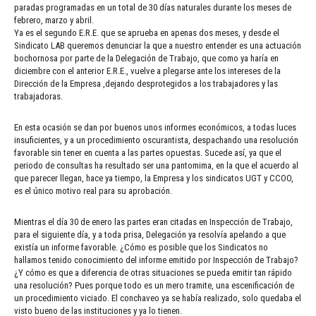
paradas programadas en un total de 30 días naturales durante los meses de
febrero, marzo y abril.
Ya es el segundo E.R.E. que se aprueba en apenas dos meses, y desde el
Sindicato LAB queremos denunciar la que a nuestro entender es una actuación
bochornosa por parte de la Delegación de Trabajo, que como ya haría en
diciembre con el anterior E.R.E., vuelve a plegarse ante los intereses de la
Dirección de la Empresa ,dejando desprotegidos a los trabajadores y las
trabajadoras.
En esta ocasión se dan por buenos unos informes económicos, a todas luces
insuficientes, y a un procedimiento oscurantista, despachando una resolución
favorable sin tener en cuenta a las partes opuestas. Sucede así, ya que el
periodo de consultas ha resultado ser una pantomima, en la que el acuerdo al
que parecer llegan, hace ya tiempo, la Empresa y los sindicatos UGT y CCOO,
es el único motivo real para su aprobación.
Mientras el día 30 de enero las partes eran citadas en Inspección de Trabajo,
para el siguiente día, y a toda prisa, Delegación ya resolvía apelando a que
existía un informe favorable. ¿Cómo es posible que los Sindicatos no
hallamos tenido conocimiento del informe emitido por Inspección de Trabajo?
¿Y cómo es que a diferencia de otras situaciones se pueda emitir tan rápido
una resolución? Pues porque todo es un mero tramite, una escenificación de
un procedimiento viciado. El conchaveo ya se había realizado, solo quedaba el
visto bueno de las instituciones y ya lo tienen.