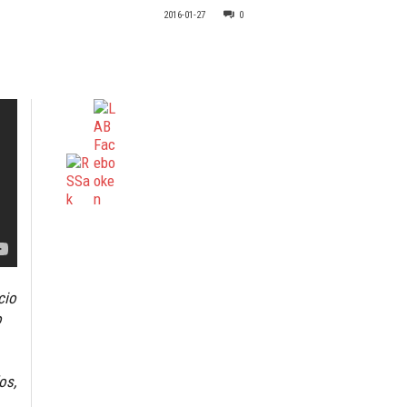
2016-01-27
0
cio
o
os,