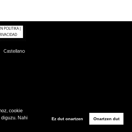
 POLITIKA |
PRIVACIDAD
Castellano
moz, cookie
 diguzu. Nahi
Ez dut onartzen
Onartzen dut