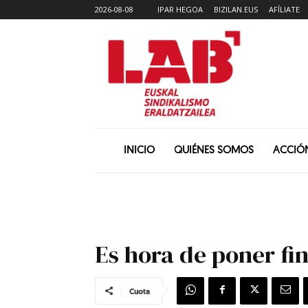
2026-08-08
IPAR HEGOA
BIZILAN.EUS
AFÍLIATE
INICIO
QUIÉNES SOMOS
ACCIÓ
Es hora de poner fi
Cuota