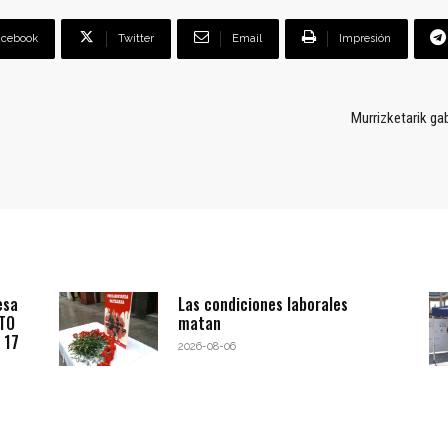
acebook
Twitter
Email
Impresión
Murrizketarik ga
esa
Las condiciones laborales
BTO
matan
 17
2026-08-06