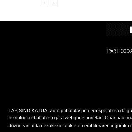
IPAR HEGO
LAB SINDIKATUA. Zure pribatutasuna errespetatzea da gur
teknologiaz baliatzen gara webgune honetan. Ohar hau onar
duzunean alda dezakezu cookie-en erabileraren inguruko ir