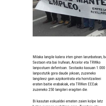
Milaka langile kalera irten ginen larunbatean, b
Sestaon eta bai Iruñean, Arcelor eta TRWko
lanpostuen defentsan. Sestaoko kasuan 1.000
lanpostutik gora daude jokoan, zuzeneko
langileez gain azpikontrata eta hornitzaileei
eraten baitie erabakiak, eta TRWen EEEak
zuzeneko 250 langileri eragiten die.
Bi kasutan eskualdei ematen zaien kolpe latz