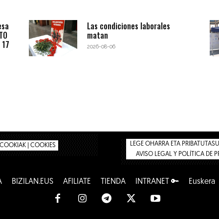
esa
Las condiciones laborales
BTO
matan
 17
2026-08-06
LEGE OHARRA ETA PRIBATUTASUN
COOKIAK | COOKIES
AVISO LEGAL Y POLÍTICA DE 
A
BIZILAN.EUS
AFÍLIATE
TIENDA
INTRANET 🔑
Euskera