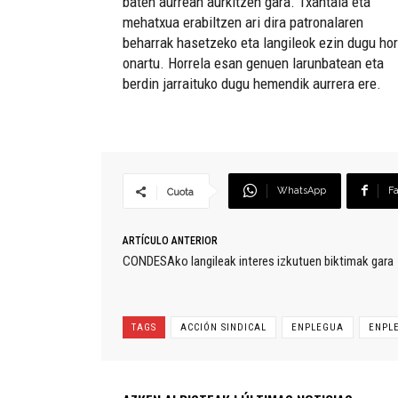
baten aurrean aurkitzen gara. Txantaia eta
mehatxua erabiltzen ari dira patronalaren
beharrak hasetzeko eta langileok ezin dugu hor
onartu. Horrela esan genuen larunbatean eta
berdin jarraituko dugu hemendik aurrera ere.
WhatsApp
F
Cuota
ARTÍCULO ANTERIOR
CONDESAko langileak interes izkutuen biktimak gara
TAGS
ACCIÓN SINDICAL
ENPLEGUA
ENPL