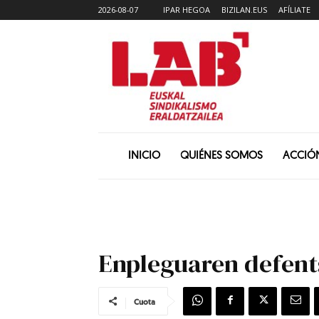
2026-08-07
IPAR HEGOA
BIZILAN.EUS
AFÍLIATE
INICIO
QUIÉNES SOMOS
ACCIÓ
Enpleguaren defent
Cuota