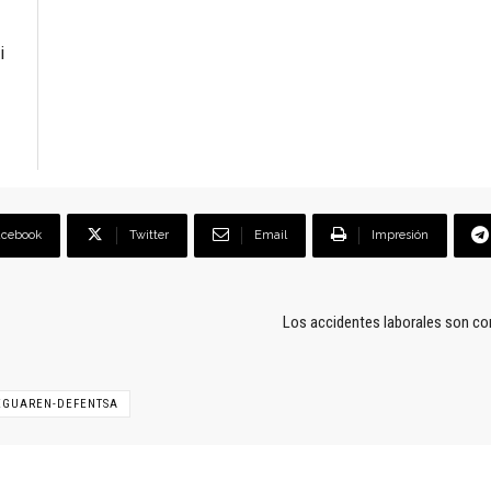
i
acebook
Twitter
Email
Impresión
Los accidentes laborales son c
EGUAREN-DEFENTSA