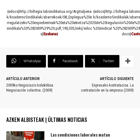
{edocs}http://biltegia.labsindikatua.org/Argitalpena
{edocs}http://biltegia.labsi
k/koadernoSindikalak/abarrekoak/08_Enplegua%20e
k/koadernoSindikalak/abarr
rregulatzeko%20espedienteak%20eta%20ekintza%20
20de%20regulación%20de%2
sindikala%20%282009%29%20.pdf,190,305,link{/edoc
%20sindical.%20%282009%29%
s}
Euskaraz
docs}
Caste
WhatsApp
Facebook
Twitter
ARTÍCULO ANTERIOR
ARTÍCULO SIGUIENTE
2009ko Negoziazio kolektiboa.
Enpresako kontratazioa. La
Negociación colectiva. (2009)
contratación en la empresa (2009)
AZKEN ALBISTEAK | ÚLTIMAS NOTICIAS
Las condiciones laborales matan