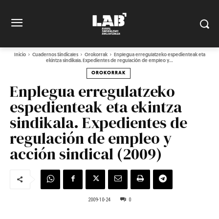
Inicio
Cuadernos Sindicales
Orokorrak
Enplegua erregulatzeko espedienteak eta
ekintza sindikala. Expedientes de regulación de empleo y...
OROKORRAK
Enplegua erregulatzeko
espedienteak eta ekintza
sindikala. Expedientes de
regulación de empleo y
acción sindical (2009)
2009-10-24
0