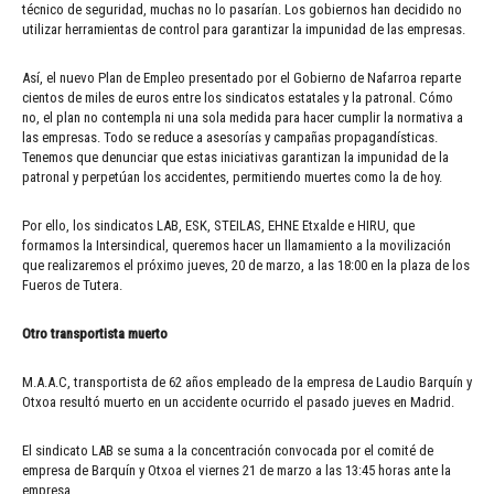
técnico de seguridad, muchas no lo pasarían. Los gobiernos han decidido no
utilizar herramientas de control para garantizar la impunidad de las empresas.
Así, el nuevo Plan de Empleo presentado por el Gobierno de Nafarroa reparte
cientos de miles de euros entre los sindicatos estatales y la patronal. Cómo
no, el plan no contempla ni una sola medida para hacer cumplir la normativa a
las empresas. Todo se reduce a asesorías y campañas propagandísticas.
Tenemos que denunciar que estas iniciativas garantizan la impunidad de la
patronal y perpetúan los accidentes, permitiendo muertes como la de hoy.
Por ello, los sindicatos LAB, ESK, STEILAS, EHNE Etxalde e HIRU, que
formamos la Intersindical, queremos hacer un llamamiento a la movilización
que realizaremos el próximo jueves, 20 de marzo, a las 18:00 en la plaza de los
Fueros de Tutera.
Otro transportista muerto
M.A.A.C, transportista de 62 años empleado de la empresa de Laudio Barquín y
Otxoa resultó muerto en un accidente ocurrido el pasado jueves en Madrid.
El sindicato LAB se suma a la concentración convocada por el comité de
empresa de Barquín y Otxoa el viernes 21 de marzo a las 13:45 horas ante la
empresa.