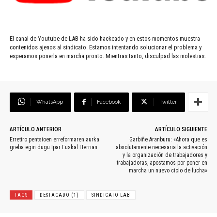
El canal de Youtube de LAB ha sido hackeado y en estos momentos muestra
contenidos ajenos al sindicato. Estamos intentando solucionar el problema y
esperamos ponerla en marcha pronto. Mientras tanto, disculpad las molestias.
WhatsApp
Facebook
Twitter
ARTÍCULO ANTERIOR
ARTÍCULO SIGUIENTE
Erretiro pentsioen erreformaren aurka
Garbiñe Aranburu: «Ahora que es
greba egin dugu Ipar Euskal Herrian
absolutamente necesaria la activación
y la organización de trabajadores y
trabajadoras, apostamos por poner en
marcha un nuevo ciclo de lucha»
TAGS
DESTACADO (1)
SINDICATO LAB