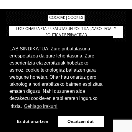
COOKIAK | COOKIES
LEGE OHARRA ETA PRIBATUTASUN POLITIKA | AVISO LEGAL Y
POLÍTICA DE PRIVACIDAD
LAB SINDIKATUA. Zure pribatutasuna
IPAR HEGOA
BIZILAN.EUS
AFÍLIATE
TIENDA
errespetatzea da gure lehentasuna. Zure
INTRANET 🔑
Euskera
Castellano
esperientzia eta zerbitzuak hobetzeko
asmoz, cookie teknologiaz baliatzen gara
webgune honetan. Ohar hau onartuz gero,
teknologia hori erabiltzeko baimen esplizitua
ematen diguzu. Nahi duzunean alda
dezakezu cookie-en erabileraren inguruko
iritzia.
Gehiago irakurri
www.lab.eus
Ez dut onartzen
Onartzen dut
Euskera
Castellano