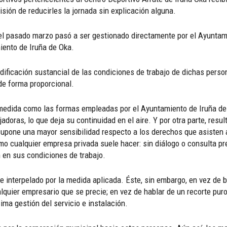
ión de reducirles la jornada sin explicación alguna.
el pasado marzo pasó a ser gestionado directamente por el Ayuntami
miento de Iruña de Oka.
ificación sustancial de las condiciones de trabajo de dichas person
de forma proporcional.
edida como las formas empleadas por el Ayuntamiento de Iruña de Ok
doras, lo que deja su continuidad en el aire. Y por otra parte, resu
supone una mayor sensibilidad respecto a los derechos que asisten a 
omo cualquier empresa privada suele hacer: sin diálogo o consulta pr
 en sus condiciones de trabajo.
ue interpelado por la medida aplicada. Éste, sin embargo, en vez de 
ier empresario que se precie; en vez de hablar de un recorte puro 
ima gestión del servicio e instalación.