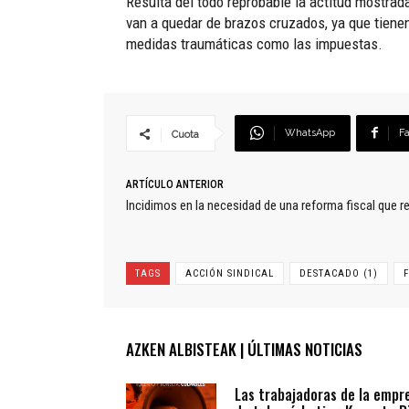
Resulta del todo reprobable la actitud mostrad
van a quedar de brazos cruzados, ya que tiene
medidas traumáticas como las impuestas.
WhatsApp
F
Cuota
ARTÍCULO ANTERIOR
Incidimos en la necesidad de una reforma fiscal que r
TAGS
ACCIÓN SINDICAL
DESTACADO (1)
AZKEN ALBISTEAK | ÚLTIMAS NOTICIAS
Las trabajadoras de la empr