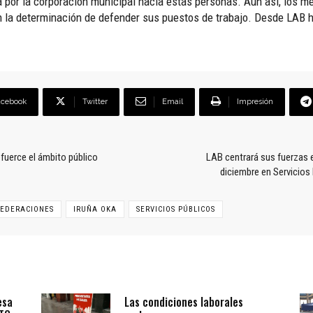
a por la corporación municipal hacia estas personas. Aún así, los m
n la determinación de defender sus puestos de trabajo. Desde LAB h
acebook
Twitter
Email
Impresión
efuerce el ámbito público
LAB centrará sus fuerzas e
diciembre en Servicios
FEDERACIONES
IRUÑA OKA
SERVICIOS PÚBLICOS
esa
Las condiciones laborales