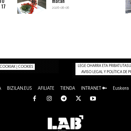
BTO
matan
 17
2026-08-06
LEGE OHARRA ETA PRIBATUTASUN
COOKIAK | COOKIES
AVISO LEGAL Y POLÍTICA DE 
A
BIZILAN.EUS
AFÍLIATE
TIENDA
INTRANET 🔑
Euskera