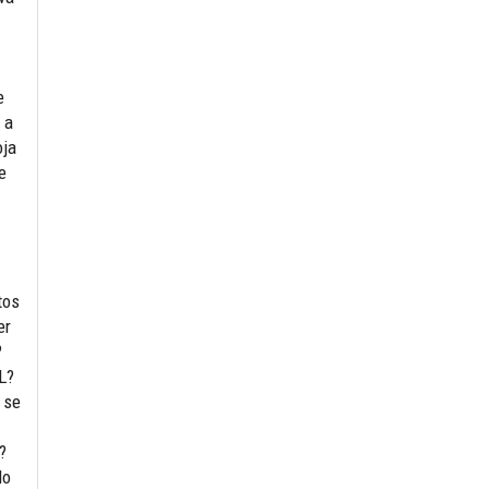
e
 a
oja
e
tos
er
?
L?
 se
?
do