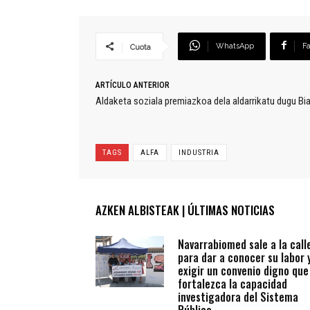
WhatsApp
F
Cuota
ARTÍCULO ANTERIOR
Aldaketa soziala premiazkoa dela aldarrikatu dugu Bia
TAGS
ALFA
INDUSTRIA
AZKEN ALBISTEAK | ÚLTIMAS NOTICIAS
Navarrabiomed sale a la call
para dar a conocer su labor 
exigir un convenio digno que
fortalezca la capacidad
investigadora del Sistema
Público...