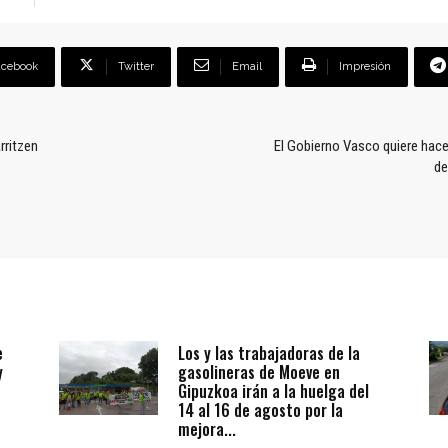
acebook
Twitter
Email
Impresión
rritzen
El Gobierno Vasco quiere hace
de
e
Los y las trabajadoras de la
y
gasolineras de Moeve en
Gipuzkoa irán a la huelga del
14 al 16 de agosto por la
mejora...