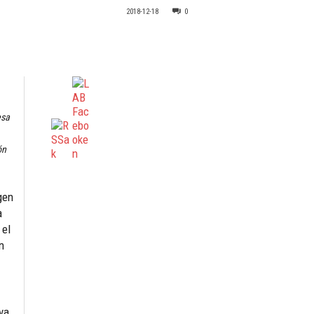
2018-12-18
0
esa
ón
gen
a
 el
n
va