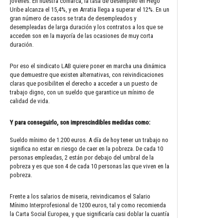
jóvenes. En nuestra comarca, la tasa de desempleo en Hego
Uribe alcanza el 15,4%, y en Arratia llega a superar el 12%. En un
gran número de casos se trata de desempleados y
desempleadas de larga duración y los contratos a los que se
acceden son en la mayoría de las ocasiones de muy corta
duración.
Por eso el sindicato LAB quiere poner en marcha una dinámica
que demuestre que existen alternativas, con reivindicaciones
claras que posibiliten el derecho a acceder a un puesto de
trabajo digno, con un sueldo que garantice un mínimo de
calidad de vida.
Y para conseguirlo, son imprescindibles medidas como:
Sueldo mínimo de 1.200 euros. A día de hoy tener un trabajo no
significa no estar en riesgo de caer en la pobreza. De cada 10
personas empleadas, 2 están por debajo del umbral de la
pobreza y es que son 4 de cada 10 personas las que viven en la
pobreza.
Frente a los salarios de miseria, reivindicamos el Salario
Mínimo Interprofesional de 1200 euros, tal y como recomienda
la Carta Social Europea, y que significaría casi doblar la cuantía