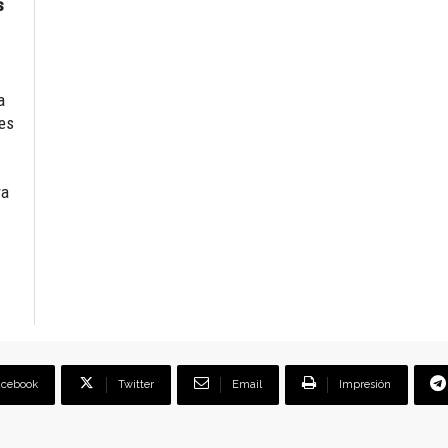
s
a
les
ra
acebook
Twitter
Email
Impresión