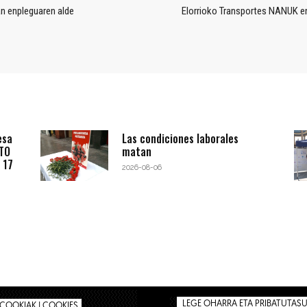
an enpleguaren alde
Elorrioko Transportes NANUK en
esa
Las condiciones laborales
BTO
matan
 17
2026-08-06
LEGE OHARRA ETA PRIBATUTASUN
COOKIAK | COOKIES