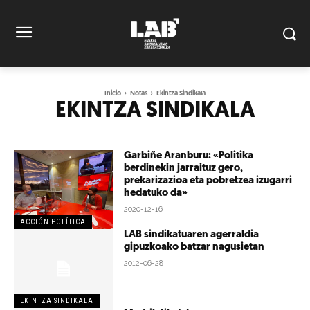
Inicio
Notas
Ekintza Sindikala
EKINTZA SINDIKALA
Garbiñe Aranburu: «Politika
berdinekin jarraituz gero,
prekarizazioa eta pobretzea izugarri
hedatuko da»
2020-12-16
ACCIÓN POLÍTICA
LAB sindikatuaren agerraldia
gipuzkoako batzar nagusietan
2012-06-28
EKINTZA SINDIKALA