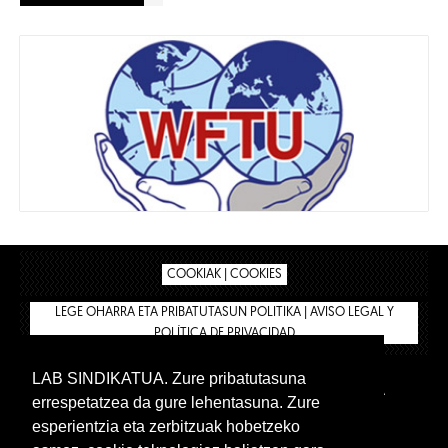
COOKIAK | COOKIES
LEGE OHARRA ETA PRIBATUTASUN POLITIKA | AVISO LEGAL Y
POLÍTICA DE PRIVACIDAD
LAB SINDIKATUA. Zure pribatutasuna
IPAR HEGOA
BIZILAN.EUS
AFÍLIATE
TIENDA
errespetatzea da gure lehentasuna. Zure
INTRANET 🔑
Euskera
Castellano
esperientzia eta zerbitzuak hobetzeko