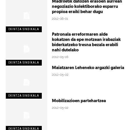
Madriletik datozen erasoen aurrean
negoziazio kolektiborako esparru
propioa eraiki behar dugu
2012-06-01
EKINTZA SINDIKALA
Patronala erreformaren alde
kokatzen da epe motzean irabaziak
biderkatzeko tresna bezala erabili
nahi dutelako
2012-05-16
EKINTZA SINDIKALA
Maiatzaren Leheneko argazki galeria
2012-05-02
EKINTZA SINDIKALA
Mobilizazioen partehartzea
2012-05-02
EKINTZA SINDIKALA