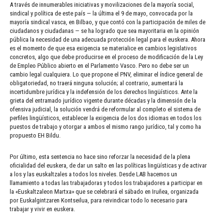
A través de innumerables iniciativas y movilizaciones de la mayoría social,
sindical y política de este país — la última el 9 de mayo, convocada por la
mayoría sindical vasca, en Bilbao, y que contó con la participación de miles de
ciudadanos y ciudadanas — se ha logrado que sea mayoritaria en la opinión
pública la necesidad de una adecuada protección legal para el euskera. Ahora
es el momento de que esa exigencia se materialice en cambios legislativos
concretos, algo que debe producirse en el proceso de modificación de la Ley
de Empleo Público abierto en el Parlamento Vasco. Pero no debe ser un
cambio legal cualquiera. Lo que propone el PNV, eliminar el índice general de
obligatoriedad, no traerá ninguna solución; al contrario, aumentará la
incertidumbre jurídica y la indefensión de los derechos lingüísticos. Ante la
grieta del entramado jurídico vigente durante décadas y la dimensión de la
ofensiva judicial, la solución vendrá de reformular al completo el sistema de
perfiles lingüísticos, establecer la exigencia de los dos idiomas en todos los
puestos de trabajo y otorgar a ambos el mismo rango jurídico, tal y como ha
propuesto EH Bildu.
Por último, esta sentencia no hace sino reforzar la necesidad de la plena
oficialidad del euskera, de dar un salto en las políticas lingüísticas y de activar
a los y las euskaltzales a todos los niveles. Desde LAB hacemos un
llamamiento a todas las trabajadoras y todos los trabajadores a participar en
la «Euskaltzaleon Martxa» que se celebrará el sábado en Iruñea, organizada
por Euskalgintzaren Kontseilua, para reivindicar todo lo necesario para
trabajar y vivir en euskera.