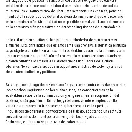
Un juzgado de Gipuzkoa ha fallado en contra de la exigencia de euskera
establecida en la convocatoria laboral para cubrir seis puestos de policía
municipal en el Ayuntamiento de Eibar. Esta sentencia, una vez más, pone de
manifiesto la necesidad de dotar al euskera del mismo nivel que el castellano
en la administración. Sin igualdad no es posible normalizar el uso del euskera
en la administración y garantizar los derechos lingüísticos de la ciudadanía.
En los últimos cinco años se han producido alrededor de cien sentencias
similares. Esta cifra indica que estamos ante una ofensiva sistemática e injusta
cuyo objetivo es ralentizar al máximo la euskaldunización de la administración.
Esta intencionalidad quedó aún más patente hace unas semanas, cuando se
hicieron públicos los mensajes y audios de los impulsores de la citada
ofensiva. No son casos aislados ni espontáneos; detrás de todo hay una red
de agentes sindicales y políticos.
Salvo que se detenga de raíz esta acción que atenta contra el euskera y contra
los derechos lingüísticos de los euskaldunes, las consecuencias en la
euskaldunización de la administración y, en general, en la recuperación del
euskera, serán gravísimas. De hecho, ya estamos viendo ejemplos de ello:
varias instituciones están decidiendo aplicar rebajas en los perfiles
lingüísticos de diferentes convocatorias de trabajo, adoptando una actitud
preventiva antes de que el perjuicio venga de los juzgados, aunque,
finalmente, el perjuicio se produzca de todos modos.