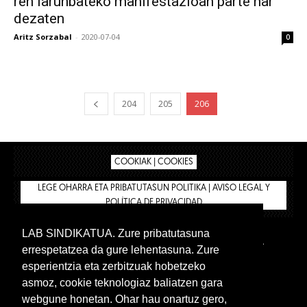
ren larunbateko manifestazioan parte har
dezaten
Aritz Sorzabal
-
2020-07-04
0
204
205
206
COOKIAK | COOKIES
LEGE OHARRA ETA PRIBATUTASUN POLITIKA | AVISO LEGAL Y
POLÍTICA DE PRIVACIDAD
LAB SINDIKATUA. Zure pribatutasuna
IPAR HEGOA
BIZILAN.EUS
AFÍLIATE
TIENDA
errespetatzea da gure lehentasuna. Zure
INTRANET 🔑
Euskera
Castellano
esperientzia eta zerbitzuak hobetzeko
asmoz, cookie teknologiaz baliatzen gara
webgune honetan. Ohar hau onartuz gero,