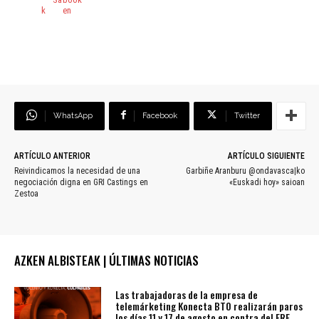
WhatsApp
Facebook
Twitter
ARTÍCULO ANTERIOR
ARTÍCULO SIGUIENTE
Reivindicamos la necesidad de una
Garbiñe Aranburu @ondavasca|ko
negociación digna en GRI Castings en
«Euskadi hoy» saioan
Zestoa
AZKEN ALBISTEAK | ÚLTIMAS NOTICIAS
Las trabajadoras de la empresa de
telemárketing Konecta BTO realizarán paros
los días 11 y 17 de agosto en contra del ERE