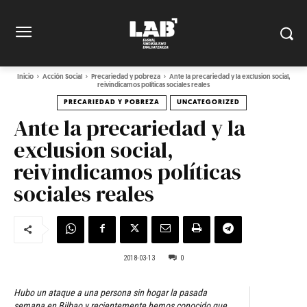
Inicio
Acción Social
Precariedad y pobreza
Ante la precariedad y la exclusion social,
reivindicamos políticas sociales reales
PRECARIEDAD Y POBREZA
UNCATEGORIZED
Ante la precariedad y la
exclusion social,
reivindicamos políticas
sociales reales
2018-03-13
0
Hubo un ataque a una persona sin hogar la pasada
semana en Bilbao y recientemente hemos conocido que