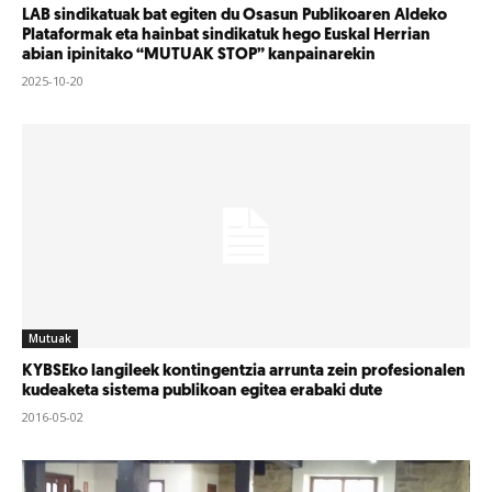
LAB sindikatuak bat egiten du Osasun Publikoaren Aldeko
Plataformak eta hainbat sindikatuk hego Euskal Herrian
abian ipinitako “MUTUAK STOP” kanpainarekin
2025-10-20
Mutuak
KYBSEko langileek kontingentzia arrunta zein profesionalen
kudeaketa sistema publikoan egitea erabaki dute
2016-05-02