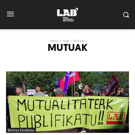
Home
Tags
Mutuak
MUTUAK
Ekintza Sindikala