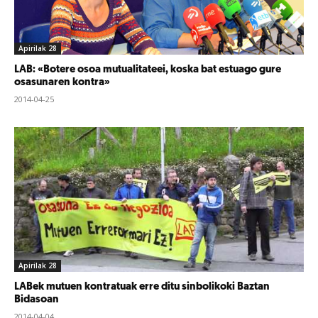
Apirilak 28
LAB: «Botere osoa mutualitateei, koska bat estuago gure
osasunaren kontra»
2014-04-25
Apirilak 28
LABek mutuen kontratuak erre ditu sinbolikoki Baztan
Bidasoan
2014-04-04