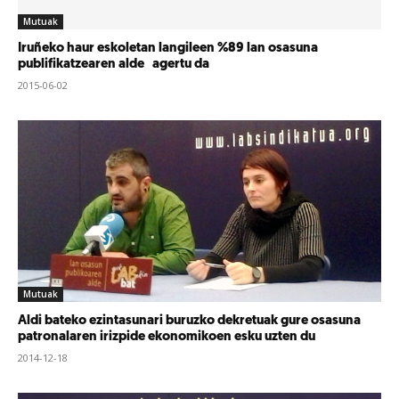
Mutuak
Iruñeko haur eskoletan langileen %89 lan osasuna
publifikatzearen alde agertu da
2015-06-02
Mutuak
Aldi bateko ezintasunari buruzko dekretuak gure osasuna
patronalaren irizpide ekonomikoen esku uzten du
2014-12-18