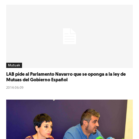
Mutuak
LAB pide al Parlamento Navarro que se oponga a la ley de
Mutuas del Gobierno Español
2014-06-09