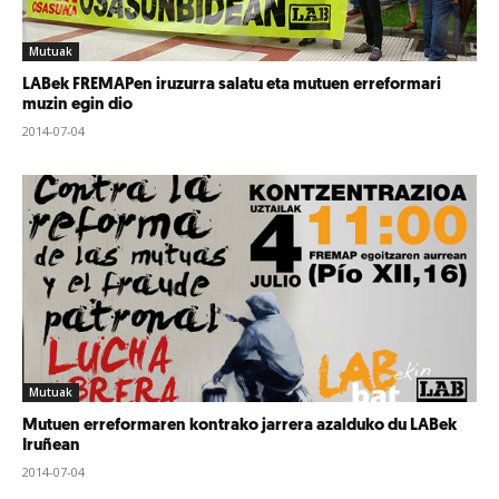
Mutuak
LABek FREMAPen iruzurra salatu eta mutuen erreformari
muzin egin dio
2014-07-04
Mutuak
Mutuen erreformaren kontrako jarrera azalduko du LABek
Iruñean
2014-07-04