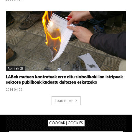
Apirilak 28
LABek mutuen kontratuak erre ditu sinbolikoki lan istripuak
sektore publikoak kudeatu daitezen eskatzeko
2014-04-02
Load more
COOKIAK | COOKIES