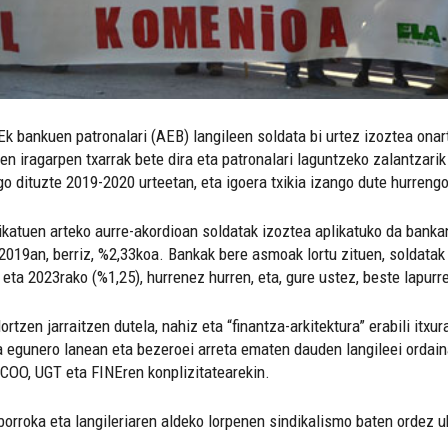
Ek bankuen patronalari (AEB) langileen soldata bi urtez izoztea onar
tuen iragarpen txarrak bete dira eta patronalari laguntzeko zalantzarik
o dituzte 2019-2020 urteetan, eta igoera txikia izango dute hurrengo
katuen arteko aurre-akordioan soldatak izoztea aplikatuko da banka
019an, berriz, %2,33koa. Bankak bere asmoak lortu zituen, soldatak i
eta 2023rako (%1,25), hurrenez hurren, eta, gure ustez, beste lapurre
rtzen jarraitzen dutela, nahiz eta “finantza-arkitektura” erabili itxu
a egunero lanean eta bezeroei arreta ematen dauden langileei ordai
CCOO, UGT eta FINEren konplizitatearekin.
borroka eta langileriaren aldeko lorpenen sindikalismo baten ordez u