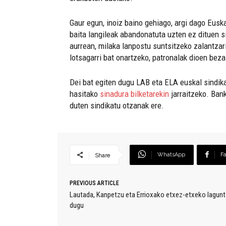
Gaur egun, inoiz baino gehiago, argi dago Eusk
baita langileak abandonatuta uzten ez dituen s
aurrean, milaka lanpostu suntsitzeko zalantzari
lotsagarri bat onartzeko, patronalak dioen beza
Dei bat egiten dugu LAB eta ELA euskal sindika
hasitako
sinadura bilketarekin
jarraitzeko. Bank
duten sindikatu otzanak ere.
WhatsApp
F
Share
PREVIOUS ARTICLE
Lautada, Kanpetzu eta Errioxako etxez-etxeko lagunt
dugu