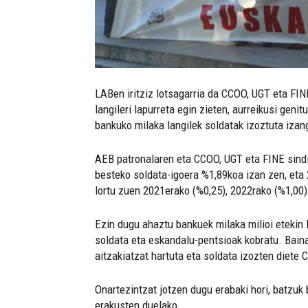
LABen iritziz lotsagarria da CCOO, UGT eta FIN
langileri lapurreta egin zieten, aurreikusi geni
bankuko milaka langilek soldatak izoztuta izang
AEB patronalaren eta CCOO, UGT eta FINE sindi
besteko soldata-igoera %1,89koa izan zen, eta 2
lortu zuen 2021erako (%0,25), 2022rako (%1,00) 
Ezin dugu ahaztu bankuek milaka milioi etekin lo
soldata eta eskandalu-pentsioak kobratu. Bain
aitzakiatzat hartuta eta soldata izozten diete 
Onartezintzat jotzen dugu erabaki hori, batzuk 
erakusten duelako.