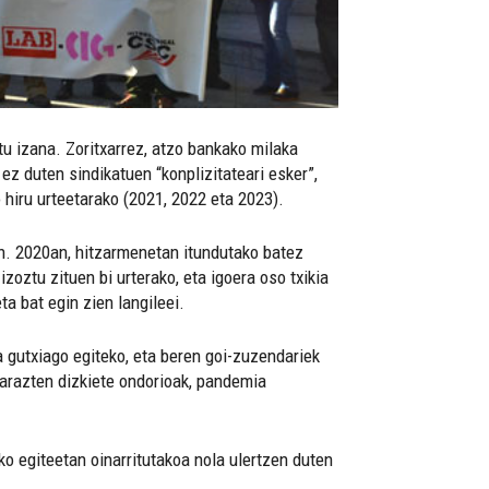
tu izana. Zoritxarrez, atzo bankako milaka
 ez duten sindikatuen “konplizitateari esker”,
 hiru urteetarako (2021, 2022 eta 2023).
n. 2020an, hitzarmenetan itundutako batez
zoztu zituen bi urterako, eta igoera oso txikia
ta bat egin zien langileei.
ra gutxiago egiteko, eta beren goi-zuzendariek
narazten dizkiete ondorioak, pandemia
ko egiteetan oinarritutakoa nola ulertzen duten