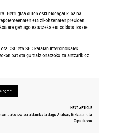
ra. Herri gisa duten eskubideagatik, baina
prepotenteenaren eta zikoitzenaren presioen
rikoa are gehiago estutzeko eta soldata izozte
 eta CSC eta SEC katalan intersindikalek
zeken bat eta gu traizionatzeko zalantzarik ez
Telegram
NEXT ARTICLE
ontzako izatea aldarrikatu dugu Araban, Bizkaian eta
Gipuzkoan