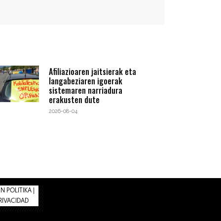
Afiliazioaren jaitsierak eta
langabeziaren igoerak
sistemaren narriadura
erakusten dute
2026-08-04
 POLITIKA |
PRIVACIDAD