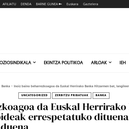
AFILIATU
DENDA
BARNE GUNEA 🔑
Euskara
Gaztelera
SOZIOSINDIKALA
EKINTZA POLITIKOA
ARLOAK
IEH
Banka
Inoiz baino beharrezkoagoa da Euskal Herrirako Banka Hitzarmen bat, langileen
UNCATEGORIZED
ZERBITZU PRIBATUAK
BANKA
ezkoagoa da Euskal Herrirak
bideak errespetatuko dituena
z duena