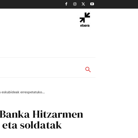
 eskubideak errespetatuko...
o Banka Hitzarmen
 eta soldatak