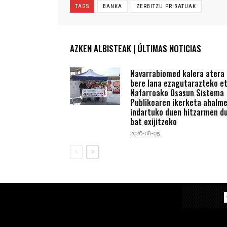
TAGS
BANKA
ZERBITZU PRIBATUAK
AZKEN ALBISTEAK | ÚLTIMAS NOTICIAS
Navarrabiomed kalera atera
bere lana ezagutarazteko e
Nafarroako Osasun Sistema
Publikoaren ikerketa ahalm
indartuko duen hitzarmen du
bat exijitzeko
2026-08-05