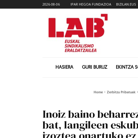
2026-08-06
IPAR HEGOA FUNDAZIOA
BIZILAN.EUS
HASIERA
GURI BURUZ
EKINTZA 
Home
Zerbitzu Pribatuak
Inoiz baino beharr
bat, langileen esku
izoztea onartuko e