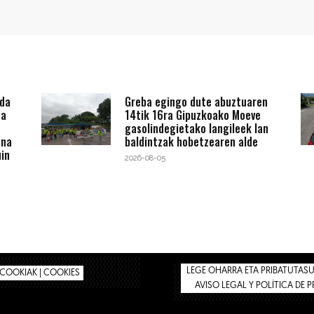
 da
Greba egingo dute abuztuaren
ta
14tik 16ra Gipuzkoako Moeve
gasolindegietako langileek lan
ena
baldintzak hobetzearen alde
in
2026-08-05
LEGE OHARRA ETA PRIBATUTASUN
COOKIAK | COOKIES
AVISO LEGAL Y POLÍTICA DE 