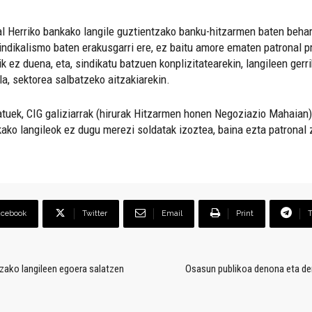
al Herriko bankako langile guztientzako banku-hitzarmen baten behar
indikalismo baten erakusgarri ere, ez baitu amore ematen patronal 
k ez duena, eta, sindikatu batzuen konplizitatearekin, langileen ger
la, sektorea salbatzeko aitzakiarekin.
tuek, CIG galiziarrak (hirurak Hitzarmen honen Negoziazio Mahaian)
ako langileok ez dugu merezi soldatak izoztea, baina ezta patronal 
acebook
Twitter
Email
Print
zako langileen egoera salatzen
Osasun publikoa denona eta den