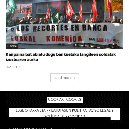
Banka
Kanpaina bat abiatu dugu bankuetako langileen soldatak
izoztearen aurka
2021-01-21
Load more
COOKIAK | COOKIES
LEGE OHARRA ETA PRIBATUTASUN POLITIKA | AVISO LEGAL Y
POLÍTICA DE PRIVACIDAD