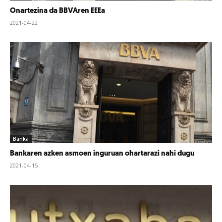
Onartezina da BBVAren EEEa
2021-04-22
Banka
Bankaren azken asmoen inguruan ohartarazi nahi dugu
2021-04-15