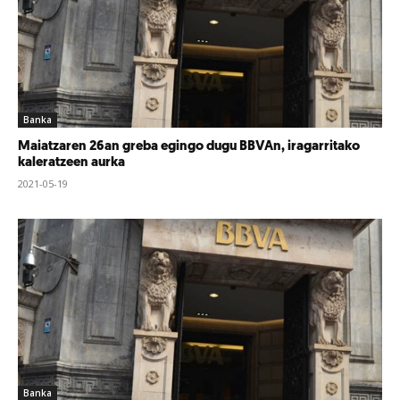
Banka
Maiatzaren 26an greba egingo dugu BBVAn, iragarritako
kaleratzeen aurka
2021-05-19
Banka