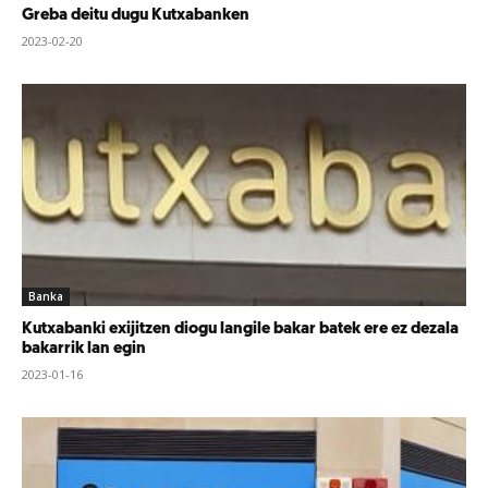
Greba deitu dugu Kutxabanken
2023-02-20
Banka
Kutxabanki exijitzen diogu langile bakar batek ere ez dezala
bakarrik lan egin
2023-01-16