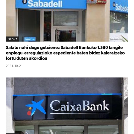
Banka
Salatu nahi dugu gutxienez Sabadell Bankuko 1.380 langile
enplegu-erregulazioko espediente baten bidez kaleratzeko
lortu duten akordioa
2021-10-21