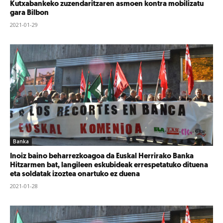
Kutxabankeko zuzendaritzaren asmoen kontra mobilizatu
gara Bilbon
2021-01-29
Banka
Inoiz baino beharrezkoagoa da Euskal Herrirako Banka
Hitzarmen bat, langileen eskubideak errespetatuko dituena
eta soldatak izoztea onartuko ez duena
2021-01-28