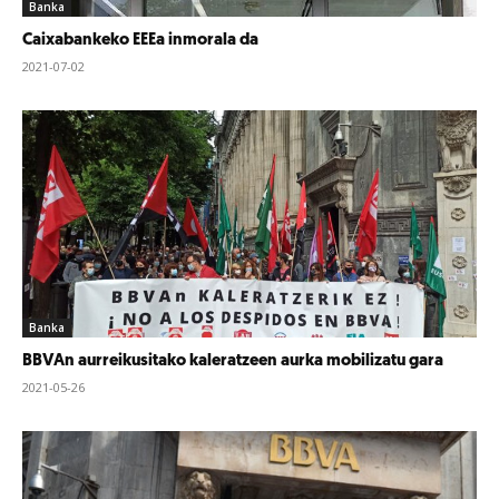
Banka
Caixabankeko EEEa inmorala da
2021-07-02
Banka
BBVAn aurreikusitako kaleratzeen aurka mobilizatu gara
2021-05-26