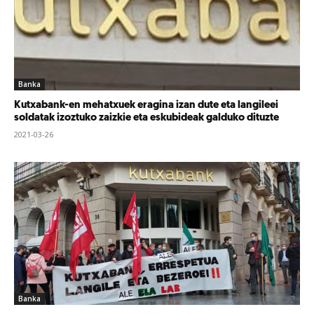
Banka
Kutxabank-en mehatxuek eragina izan dute eta langileei
soldatak izoztuko zaizkie eta eskubideak galduko dituzte
2021-03-26
Banka