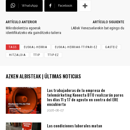
WhatsApp
Facebook
ARTÍCULO ANTERIOR
ARTÍCULO SIGUIENTE
Mikrobiolentzia egoerak
LABek Venezuelarekin bat egingo du
identifikatzeko eta gainditzeko tailerra
TAGS
EUSKAL-HERRIA
EUSKAL-HERRIAK-TTIPARI-EZ
GASTEIZ
HITZALDIA
TTIP
TTIP-EZ
AZKEN ALBISTEAK | ÚLTIMAS NOTICIAS
Las trabajadoras de la empresa de
telemárketing Konecta BTO realizarán paros
los días 11 y 17 de agosto en contra del ERE
encubierto
2026-08-07
Las condiciones laborales matan