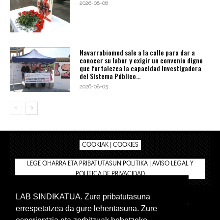
2026-08-06
Navarrabiomed sale a la calle para dar a
conocer su labor y exigir un convenio digno
que fortalezca la capacidad investigadora
del Sistema Público...
2026-08-05
COOKIAK | COOKIES
LEGE OHARRA ETA PRIBATUTASUN POLITIKA | AVISO LEGAL Y
POLÍTICA DE PRIVACIDAD
LAB SINDIKATUA. Zure pribatutasuna
IPAR HEGOA
BIZILAN.EUS
AFÍLIATE
TIENDA
errespetatzea da gure lehentasuna. Zure
INTRANET 🔑
Euskera
Castellano