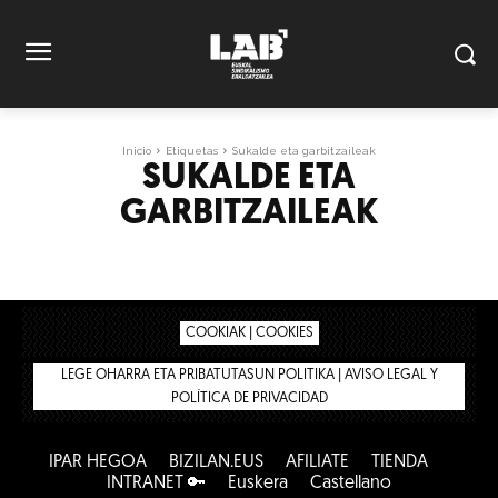
Inicio
Etiquetas
Sukalde eta garbitzaileak
SUKALDE ETA
GARBITZAILEAK
COOKIAK | COOKIES
LEGE OHARRA ETA PRIBATUTASUN POLITIKA | AVISO LEGAL Y
POLÍTICA DE PRIVACIDAD
IPAR HEGOA
BIZILAN.EUS
AFÍLIATE
TIENDA
INTRANET 🔑
Euskera
Castellano