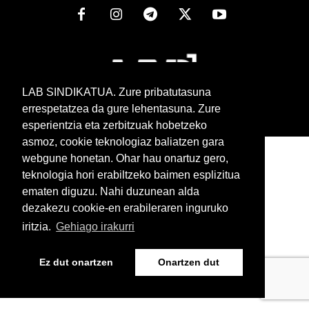
LAB SINDIKATUA. Zure pribatutasuna
errespetatzea da gure lehentasuna. Zure
esperientzia eta zerbitzuak hobetzeko
www.lab.eus
asmoz, cookie teknologiaz baliatzen gara
Euskera
Castellano
webgune honetan. Ohar hau onartuz gero,
teknologia hori erabiltzeko baimen esplizitua
ematen diguzu. Nahi duzunean alda
dezakezu cookie-en erabileraren inguruko
iritzia.
Gehiago irakurri
Ez dut onartzen
Onartzen dut