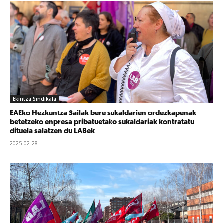
Ekintza Sindikala
EAEko Hezkuntza Sailak bere sukaldarien ordezkapenak
betetzeko enpresa pribatuetako sukaldariak kontratatu
dituela salatzen du LABek
2025-02-28