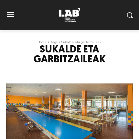
Home
Tags
Sukalde eta garbitzaileak
SUKALDE ETA
GARBITZAILEAK