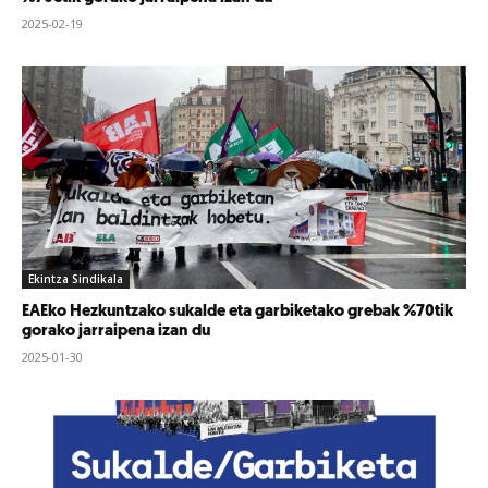
2025-02-19
Ekintza Sindikala
EAEko Hezkuntzako sukalde eta garbiketako grebak %70tik
gorako jarraipena izan du
2025-01-30