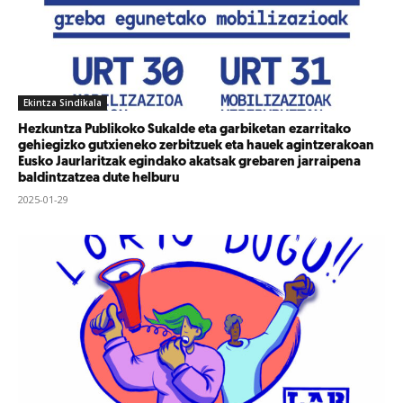
Ekintza Sindikala
Hezkuntza Publikoko Sukalde eta garbiketan ezarritako
gehiegizko gutxieneko zerbitzuek eta hauek agintzerakoan
Eusko Jaurlaritzak egindako akatsak grebaren jarraipena
baldintzatzea dute helburu
2025-01-29