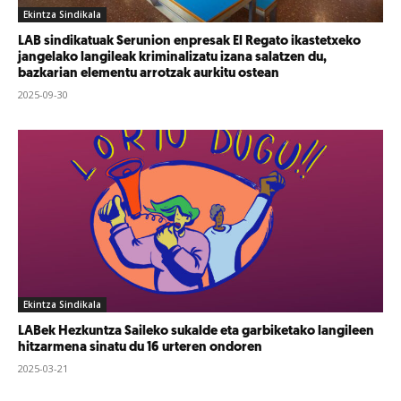
Ekintza Sindikala
LAB sindikatuak Serunion enpresak El Regato ikastetxeko
jangelako langileak kriminalizatu izana salatzen du,
bazkarian elementu arrotzak aurkitu ostean
2025-09-30
Ekintza Sindikala
LABek Hezkuntza Saileko sukalde eta garbiketako langileen
hitzarmena sinatu du 16 urteren ondoren
2025-03-21