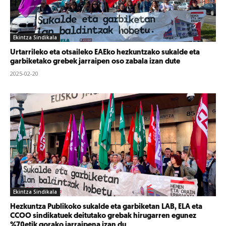
Ekintza Sindikala
Urtarrileko eta otsaileko EAEko hezkuntzako sukalde eta
garbiketako grebek jarraipen oso zabala izan dute
2025-02-20
Ekintza Sindikala
Hezkuntza Publikoko sukalde eta garbiketan LAB, ELA eta
CCOO sindikatuek deitutako grebak hirugarren egunez
%70etik gorako jarraipena izan du