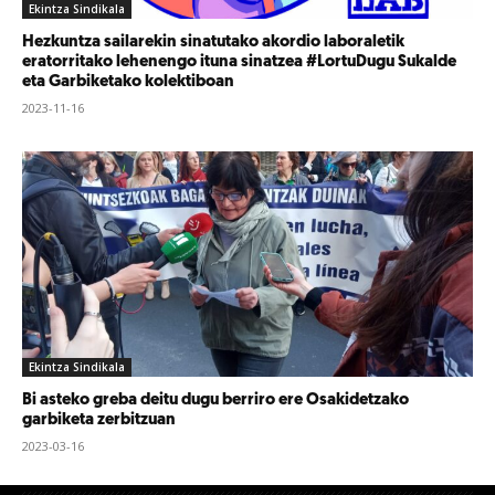
Ekintza Sindikala
Hezkuntza sailarekin sinatutako akordio laboraletik
eratorritako lehenengo ituna sinatzea #LortuDugu Sukalde
eta Garbiketako kolektiboan
2023-11-16
Ekintza Sindikala
Bi asteko greba deitu dugu berriro ere Osakidetzako
garbiketa zerbitzuan
2023-03-16