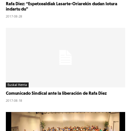
Rafa Diez: “Espetxealdiak Lasarte-Oriarekin dudan lotura
indartu du”
2017-08-28
Euskal Herria
Comunicado Sindical ante la liberación de Rafa Diez
2017-08-18