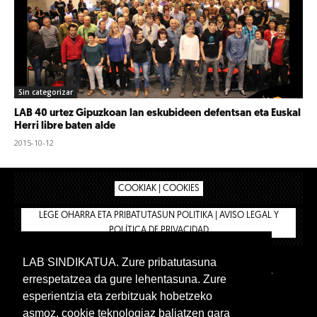
Sin categorizar
LAB 40 urtez Gipuzkoan lan eskubideen defentsan eta Euskal
Herri libre baten alde
2015-10-12
COOKIAK | COOKIES
LEGE OHARRA ETA PRIBATUTASUN POLITIKA | AVISO LEGAL Y
POLÍTICA DE PRIVACIDAD
LAB SINDIKATUA. Zure pribatutasuna
IPAR HEGOA
BIZILAN.EUS
AFÍLIATE
TIENDA
errespetatzea da gure lehentasuna. Zure
INTRANET 🔑
Euskera
Castellano
esperientzia eta zerbitzuak hobetzeko
asmoz, cookie teknologiaz baliatzen gara