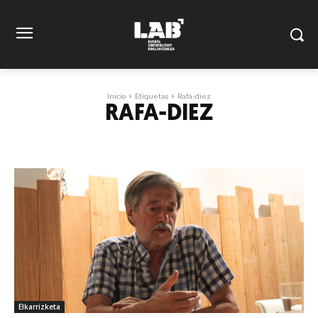
Inicio
Etiquetas
Rafa-diez
RAFA-DIEZ
Elkarrizketa