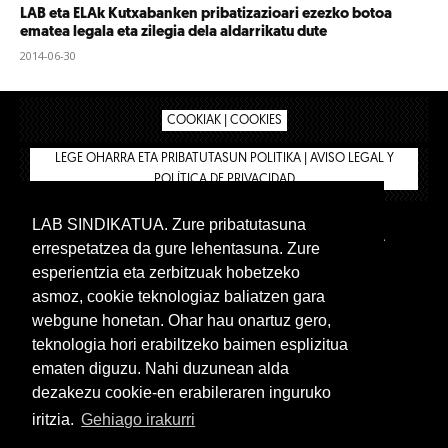
LAB eta ELAk Kutxabanken pribatizazioari ezezko botoa
ematea legala eta zilegia dela aldarrikatu dute
2014-06-30
COOKIAK | COOKIES
LEGE OHARRA ETA PRIBATUTASUN POLITIKA | AVISO LEGAL Y
POLÍTICA DE PRIVACIDAD
LAB SINDIKATUA. Zure pribatutasuna
IPAR HEGOA
BIZILAN.EUS
AFÍLIATE
TIENDA
errespetatzea da gure lehentasuna. Zure
INTRANET 🔑
Euskera
Castellano
esperientzia eta zerbitzuak hobetzeko
asmoz, cookie teknologiaz baliatzen gara
webgune honetan. Ohar hau onartuz gero,
teknologia hori erabiltzeko baimen esplizitua
ematen diguzu. Nahi duzunean alda
dezakezu cookie-en erabileraren inguruko
iritzia.
Gehiago irakurri