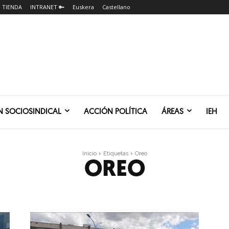
TIENDA
INTRANET 🔑
Euskera
Castellano
N SOCIOSINDICAL
ACCIÓN POLÍTICA
ÁREAS
IEH
Inicio
Etiquetas
Oreo
OREO