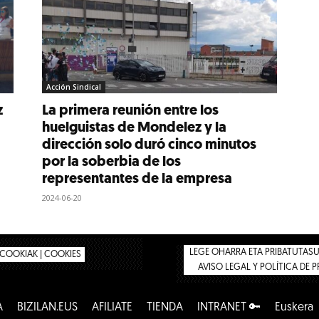
Acción Sindical
z
La primera reunión entre los
huelguistas de Mondelez y la
dirección solo duró cinco minutos
por la soberbia de los
representantes de la empresa
2024-06-20
LEGE OHARRA ETA PRIBATUTASUN
COOKIAK | COOKIES
AVISO LEGAL Y POLÍTICA DE 
A
BIZILAN.EUS
AFÍLIATE
TIENDA
INTRANET 🔑
Euskera