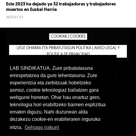
Este 2023 ha dejado ya 32 trabajadoras y trabajadores
muertos en Euskal Herria
2023-07-21
COOKIAK | COOKIES
LEGE OHARRA ETA PRIBATUTASUN POLITIKA | AVISO LEGAL Y
POLÍTICA DE PRIVACIDAD
LAB SINDIKATUA. Zure pribatutasuna
IPAR HEGOA
BIZILAN.EUS
AFÍLIATE
TIENDA
errespetatzea da gure lehentasuna. Zure
INTRANET 🔑
Castellano
esperientzia eta zerbitzuak hobetzeko
asmoz, cookie teknologiaz baliatzen gara
webgune honetan. Ohar hau onartuz gero,
teknologia hori erabiltzeko baimen esplizitua
ematen diguzu. Nahi duzunean alda
dezakezu cookie-en erabileraren inguruko
iritzia.
Gehiago irakurri