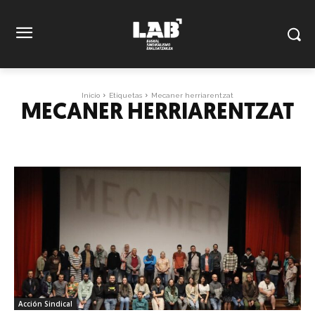
Inicio
Etiquetas
Mecaner herriarentzat
MECANER HERRIARENTZAT
Acción Sindical