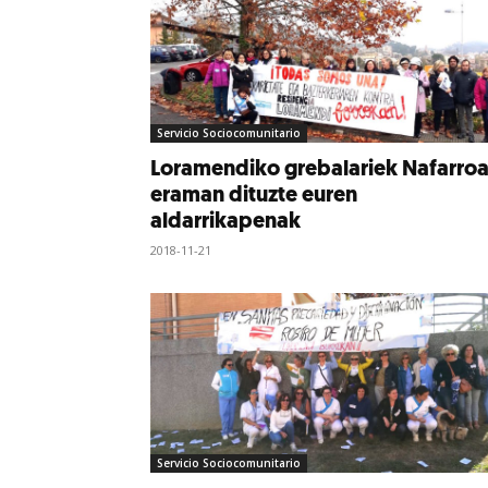
Servicio Sociocomunitario
Loramendiko grebalariek Nafarroa
eraman dituzte euren
aldarrikapenak
2018-11-21
Servicio Sociocomunitario