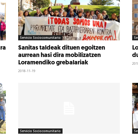
Servicio Sociocomunitario
Se
ra
Sanitas taldeak dituen egoitzen
Lo
aurrean hasi dira mobilizatzen
du
Loramendiko grebalariak
201
2018-11-19
Servicio Sociocomunitario
Se