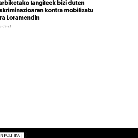
rbiketako langileek bizi duten
skriminazioaren kontra mobilizatu
ira Loramendin
8-09-21
 POLITIKA |