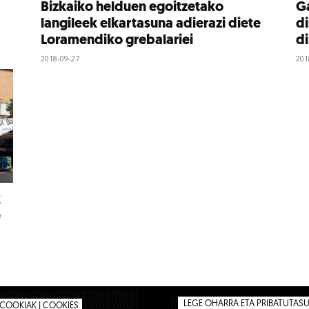
Bizkaiko helduen egoitzetako
Ga
langileek elkartasuna adierazi diete
di
Loramendiko grebalariei
d
2018-09-27
201
k
e
LEGE OHARRA ETA PRIBATUTASUN
COOKIAK | COOKIES