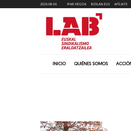
2026-08-06
IPAR HEGOA
BIZILAN.EUS
AFÍLIATE
INICIO
QUIÉNES SOMOS
ACCIÓ