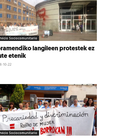
rvicio Sociocomunitario
ramendiko langileen protestek ez
te etenik
8-10-22
rvicio Sociocomunitario