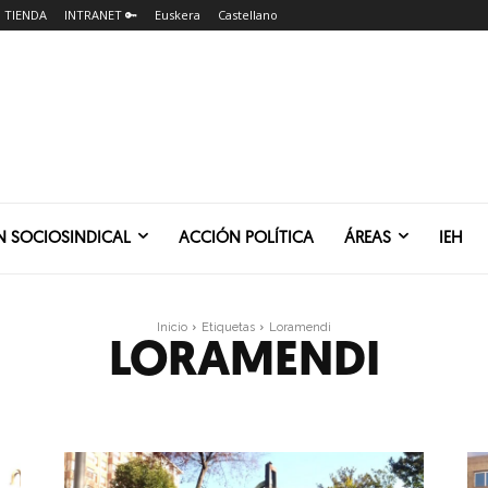
TIENDA
INTRANET 🔑
Euskera
Castellano
N SOCIOSINDICAL
ACCIÓN POLÍTICA
ÁREAS
IEH
Inicio
Etiquetas
Loramendi
LORAMENDI