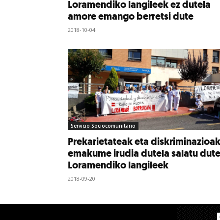
Loramendiko langileek ez dutela
amore emango berretsi dute
2018-10-04
Servicio Sociocomunitario
Prekarietateak eta diskriminazioa
emakume irudia dutela salatu dut
Loramendiko langileek
2018-09-20