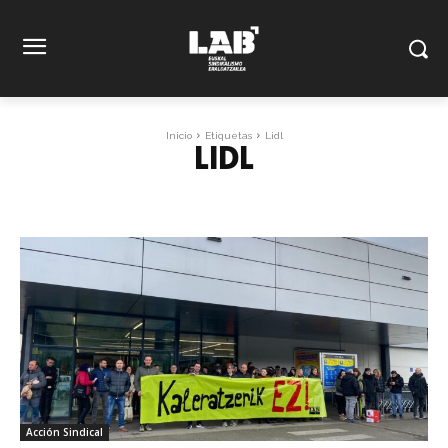
Inicio
Etiquetas
Lidl
LIDL
Acción Sindical