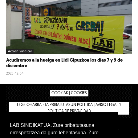
Acción Sindical
Acudiremos a la huelga en Lidl Gipuzkoa los días 7 y 9 de
diciembre
2023-12-04
COOKIAK | COOKIES
LEGE OHARRA ETA PRIBATUTASUN POLITIKA | AVISO LEGAL Y
POLÍTICA DE PRIVACIDAD
LAB SINDIKATUA. Zure pribatutasuna
IPAR HEGOA
BIZILAN.EUS
AFÍLIATE
TIENDA
errespetatzea da gure lehentasuna. Zure
INTRANET 🔑
Euskera
Castellano