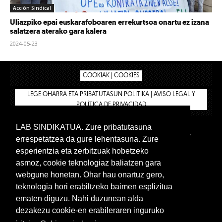
Acción Sindical
Uliazpiko epai euskarafoboaren errekurtsoa onartu ez izana
salatzera aterako gara kalera
2024-05-23
COOKIAK | COOKIES
LEGE OHARRA ETA PRIBATUTASUN POLITIKA | AVISO LEGAL Y
POLÍTICA DE PRIVACIDAD
LAB SINDIKATUA. Zure pribatutasuna
IPAR HEGOA
BIZILAN.EUS
AFÍLIATE
TIENDA
errespetatzea da gure lehentasuna. Zure
INTRANET 🔑
Euskera
Castellano
esperientzia eta zerbitzuak hobetzeko
asmoz, cookie teknologiaz baliatzen gara
webgune honetan. Ohar hau onartuz gero,
teknologia hori erabiltzeko baimen esplizitua
ematen diguzu. Nahi duzunean alda
dezakezu cookie-en erabileraren inguruko