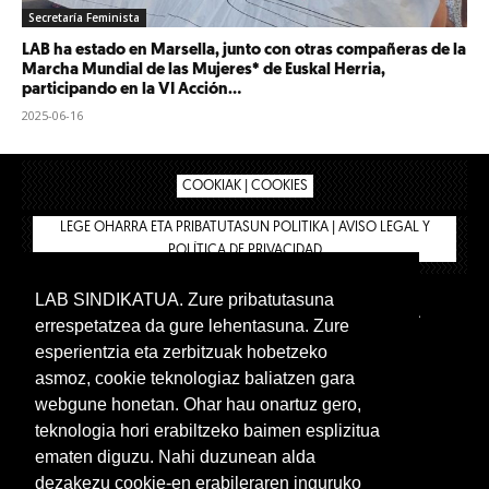
Secretaría Feminista
LAB ha estado en Marsella, junto con otras compañeras de la
Marcha Mundial de las Mujeres* de Euskal Herria,
participando en la VI Acción...
2025-06-16
COOKIAK | COOKIES
LEGE OHARRA ETA PRIBATUTASUN POLITIKA | AVISO LEGAL Y
POLÍTICA DE PRIVACIDAD
LAB SINDIKATUA. Zure pribatutasuna
IPAR HEGOA
BIZILAN.EUS
AFÍLIATE
TIENDA
errespetatzea da gure lehentasuna. Zure
INTRANET 🔑
Euskera
Castellano
esperientzia eta zerbitzuak hobetzeko
asmoz, cookie teknologiaz baliatzen gara
webgune honetan. Ohar hau onartuz gero,
teknologia hori erabiltzeko baimen esplizitua
ematen diguzu. Nahi duzunean alda
dezakezu cookie-en erabileraren inguruko