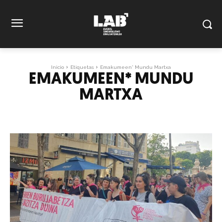
Inicio
Etiquetas
Emakumeen* Mundu Martxa
EMAKUMEEN* MUNDU
MARTXA