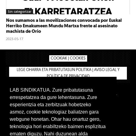
Sin categorizar
Nos sumamos a las movilizaciones convocada por Euskal
Herriko Emakumeen Mundu Martxa frente al asesinato
machista de Orio
2023-05-17
COOKIAK | COOKIES
LEGE OHARRA ETA PRIBATUTASUN POLITIKA | AVISO LEGAL Y
POLÍTICA DE PRIVACIDAD
LAB SINDIKATUA. Zure pribatutasuna
IPAR HEGOA
BIZILAN.EUS
AFÍLIATE
TIENDA
errespetatzea da gure lehentasuna. Zure
INTRANET 🔑
Euskera
Castellano
esperientzia eta zerbitzuak hobetzeko
asmoz, cookie teknologiaz baliatzen gara
webgune honetan. Ohar hau onartuz gero,
teknologia hori erabiltzeko baimen esplizitua
ematen diguzu. Nahi duzunean alda