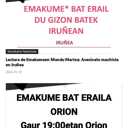
Secretaría Feminista
Lectura de Emakumeen Mundu Martxa: Asesinato machista
en Iruñea
2024-10-10