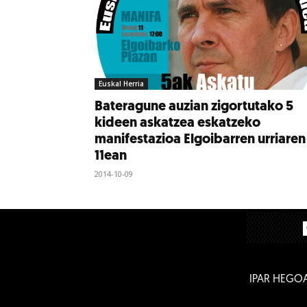
Euskal Herria
Bateragune auzian zigortutako 5
kideen askatzea eskatzeko
manifestazioa Elgoibarren urriaren
11ean
2014-10-09
IPAR HEGO