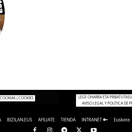
LEGE OHARRA ETA PRIBATUTASUN
COOKIAK | COOKIES
AVISO LEGAL Y POLÍTICA DE 
A
BIZILAN.EUS
AFÍLIATE
TIENDA
INTRANET 🔑
Euskera