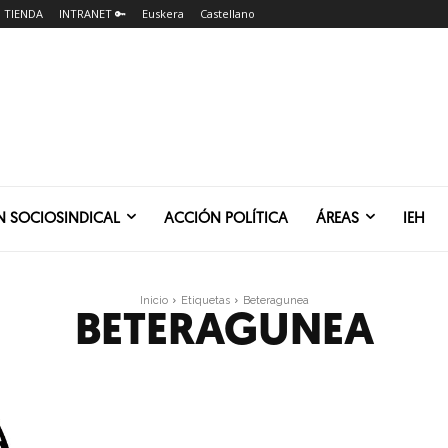
TIENDA
INTRANET 🔑
Euskera
Castellano
N SOCIOSINDICAL
ACCIÓN POLÍTICA
ÁREAS
IEH
Inicio
Etiquetas
Beteragunea
BETERAGUNEA