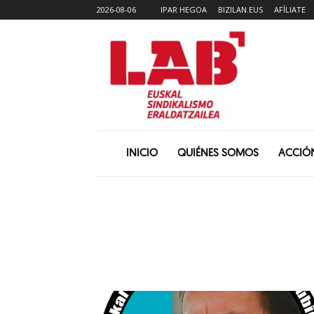
2026-08-06
IPAR HEGOA
BIZILAN.EUS
AFÍLIATE
INICIO
QUIÉNES SOMOS
ACCIÓ