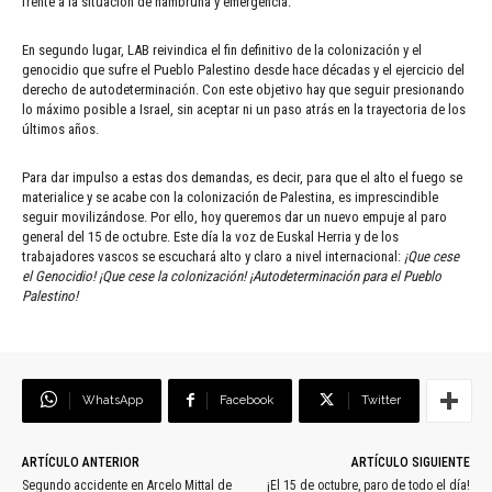
frente a la situación de hambruna y emergencia.
En segundo lugar, LAB reivindica el fin definitivo de la colonización y el
genocidio que sufre el Pueblo Palestino desde hace décadas y el ejercicio del
derecho de autodeterminación. Con este objetivo hay que seguir presionando
lo máximo posible a Israel, sin aceptar ni un paso atrás en la trayectoria de los
últimos años.
Para dar impulso a estas dos demandas, es decir, para que el alto el fuego se
materialice y se acabe con la colonización de Palestina, es imprescindible
seguir movilizándose. Por ello, hoy queremos dar un nuevo empuje al paro
general del 15 de octubre. Este día la voz de Euskal Herria y de los
trabajadores vascos se escuchará alto y claro a nivel internacional:
¡
Que cese
el Genocidio
! ¡
Que cese
la colonización! ¡Autodeterminación para el Pueblo
Palestino!
WhatsApp
Facebook
Twitter
ARTÍCULO ANTERIOR
ARTÍCULO SIGUIENTE
Segundo accidente en Arcelo Mittal de
¡El 15 de octubre, paro de todo el día!