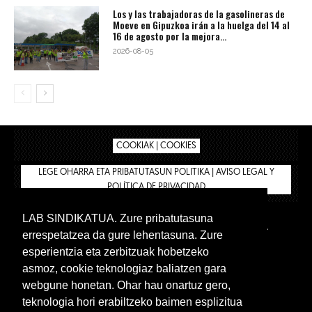
Los y las trabajadoras de la gasolineras de
Moeve en Gipuzkoa irán a la huelga del 14 al
16 de agosto por la mejora...
2026-08-05
COOKIAK | COOKIES
LEGE OHARRA ETA PRIBATUTASUN POLITIKA | AVISO LEGAL Y
POLÍTICA DE PRIVACIDAD
LAB SINDIKATUA. Zure pribatutasuna
IPAR HEGOA
BIZILAN.EUS
AFÍLIATE
TIENDA
errespetatzea da gure lehentasuna. Zure
INTRANET 🔑
Euskera
Castellano
esperientzia eta zerbitzuak hobetzeko
asmoz, cookie teknologiaz baliatzen gara
webgune honetan. Ohar hau onartuz gero,
teknologia hori erabiltzeko baimen esplizitua