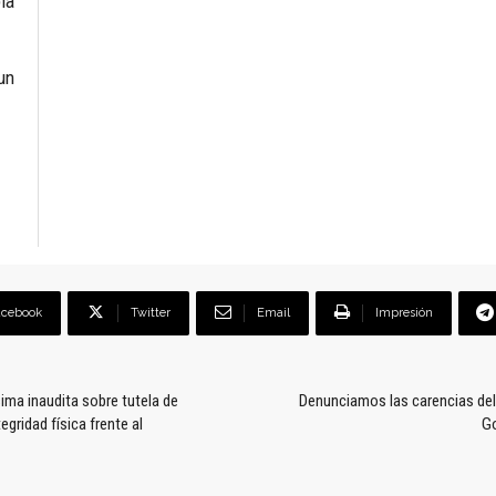
ía
un
acebook
Twitter
Email
Impresión
ima inaudita sobre tutela de
Denunciamos las carencias del 
gridad física frente al
Go