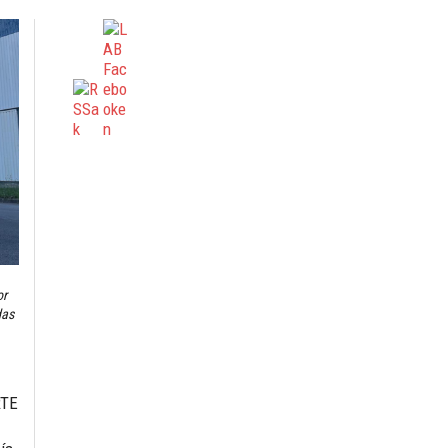
or
das
RTE