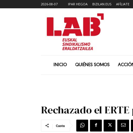
2026-08-07
IPAR HEGOA
BIZILAN.EUS
AFÍLIATE
INICIO
QUIÉNES SOMOS
ACCIÓ
Rechazado el ERTE p
Cuota