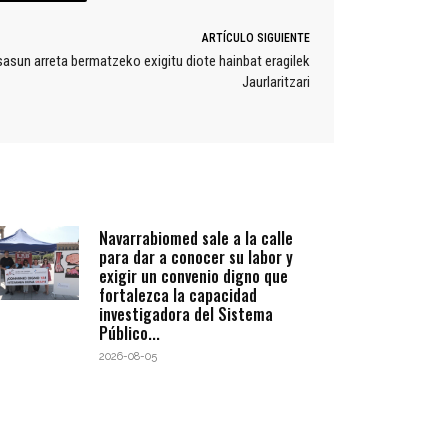
ARTÍCULO SIGUIENTE
sasun arreta bermatzeko exigitu diote hainbat eragilek
Jaurlaritzari
Navarrabiomed sale a la calle
para dar a conocer su labor y
exigir un convenio digno que
fortalezca la capacidad
investigadora del Sistema
Público...
2026-08-05