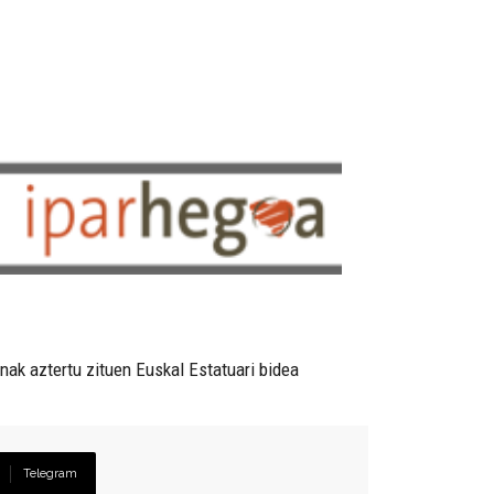
nak aztertu zituen Euskal Estatuari bidea
Telegram