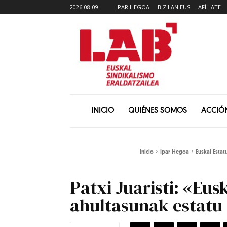
2026-08-09
IPAR HEGOA
BIZILAN.EUS
AFÍLIATE
INICIO
QUIÉNES SOMOS
ACCIÓ
Inicio
Ipar Hegoa
Euskal Estat
Patxi Juaristi: «Eu
ahultasunak estatu 