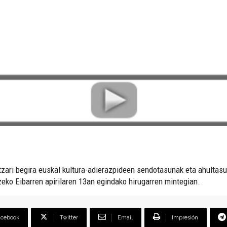
ntzari begira euskal kultura-adierazpideen sendotasunak eta ahultasu
zeko Eibarren apirilaren 13an egindako hirugarren mintegian.
acebook
Twitter
Email
Impresión