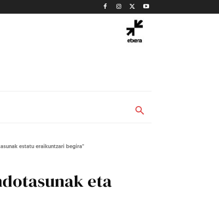
tasunak estatu eraikuntzari begira"
endotasunak eta