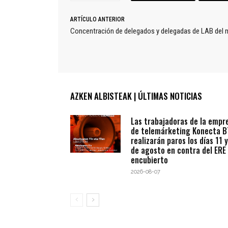
ARTÍCULO ANTERIOR
Concentración de delegados y delegadas de LAB del m
AZKEN ALBISTEAK | ÚLTIMAS NOTICIAS
Las trabajadoras de la empr
de telemárketing Konecta 
realizarán paros los días 11 y
de agosto en contra del ERE
encubierto
2026-08-07