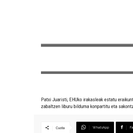
Patxi Juaristi, EHUko irakasleak estatu eraiku
zabaltzen liburu bilduma konpartitu eta sakont
WhatsApp
F
Cuota