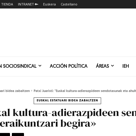
TIENDA
INTRANET 🔑
Euskera
Castellano
N SOCIOSINDICAL
ACCIÓN POLÍTICA
ÁREAS
IEH
uari bidea zabaltzen
Patxi Juaristi: "Euskal kultura-adierazpideen sendotasunak eta ahul
EUSKAL ESTATUARI BIDEA ZABALTZEN
skal kultura-adierazpideen s
eraikuntzari begira»