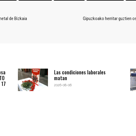
etal de Bizkaia
Gipuzkoako herritar guztien o
esa
Las condiciones laborales
BTO
matan
 17
2026-08-06