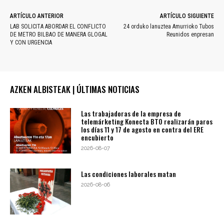
ARTÍCULO ANTERIOR
ARTÍCULO SIGUIENTE
LAB SOLICITA ABORDAR EL CONFLICTO
24 orduko lanuztea Amurrioko Tubos
DE METRO BILBAO DE MANERA GLOGAL
Reunidos enpresan
Y CON URGENCIA
AZKEN ALBISTEAK | ÚLTIMAS NOTICIAS
Las trabajadoras de la empresa de
telemárketing Konecta BTO realizarán paros
los días 11 y 17 de agosto en contra del ERE
encubierto
2026-08-07
Las condiciones laborales matan
2026-08-06