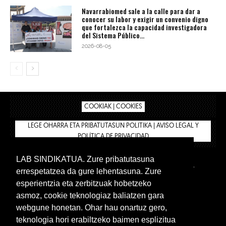
Navarrabiomed sale a la calle para dar a
conocer su labor y exigir un convenio digno
que fortalezca la capacidad investigadora
del Sistema Público...
2026-08-05
COOKIAK | COOKIES
LEGE OHARRA ETA PRIBATUTASUN POLITIKA | AVISO LEGAL Y
POLÍTICA DE PRIVACIDAD
LAB SINDIKATUA. Zure pribatutasuna
IPAR HEGOA
BIZILAN.EUS
AFÍLIATE
TIENDA
errespetatzea da gure lehentasuna. Zure
INTRANET 🔑
Euskera
Castellano
esperientzia eta zerbitzuak hobetzeko
asmoz, cookie teknologiaz baliatzen gara
webgune honetan. Ohar hau onartuz gero,
teknologia hori erabiltzeko baimen esplizitua