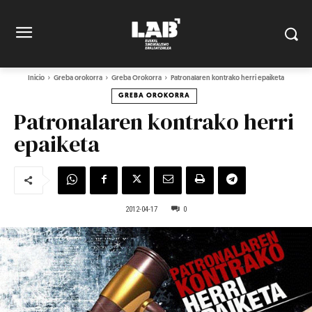
Inicio
Greba orokorra
Greba Orokorra
Patronalaren kontrako herri epaiketa
GREBA OROKORRA
Patronalaren kontrako herri
epaiketa
2012-04-17
0