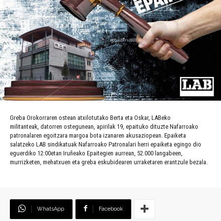
Greba Orokorraren ostean atxilotutako Berta eta Oskar, LABeko
militanteak, datorren ostegunean, apirilak 19, epaituko dituzte Nafarroako
patronalaren egoitzara margoa bota izanaren akusaziopean. Epaiketa
salatzeko LAB sindikatuak Nafarroako Patronalari herri epaiketa egingo dio
eguerdiko 12:00etan Iruñeako Epaitegien aurrean, 52.000 langabeen,
murrizketen, mehatxuen eta greba eskubidearen urraketaren erantzule bezala.
WhatsApp
Facebook