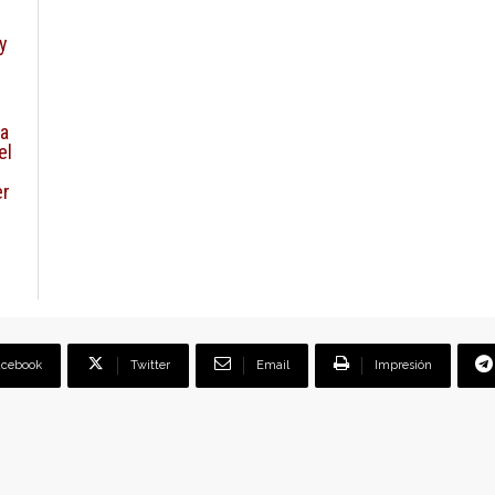
y
la
el
er
acebook
Twitter
Email
Impresión