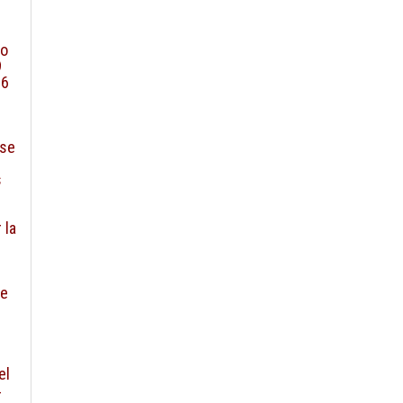
zo
9
 6
ase
s
 la
de
el
4