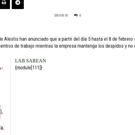
2013-01-31
0
 Alestis han anunciado que a partir del día 5 hasta el 8 de febrero 
ntros de trabajo mientras la empresa mantenga los despidos y no c
LAB SAREAN
-
{module[111]}
e
),
e
a.