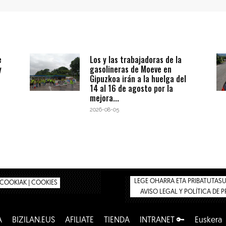
e
Los y las trabajadoras de la
y
gasolineras de Moeve en
Gipuzkoa irán a la huelga del
14 al 16 de agosto por la
mejora...
2026-08-05
LEGE OHARRA ETA PRIBATUTASUN
COOKIAK | COOKIES
AVISO LEGAL Y POLÍTICA DE 
A
BIZILAN.EUS
AFÍLIATE
TIENDA
INTRANET 🔑
Euskera