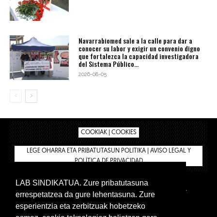
Navarrabiomed sale a la calle para dar a
conocer su labor y exigir un convenio digno
que fortalezca la capacidad investigadora
del Sistema Público...
2026-08-05
COOKIAK | COOKIES
LEGE OHARRA ETA PRIBATUTASUN POLITIKA | AVISO LEGAL Y
POLÍTICA DE PRIVACIDAD
LAB SINDIKATUA. Zure pribatutasuna
IPAR HEGOA
BIZILAN.EUS
AFÍLIATE
TIENDA
errespetatzea da gure lehentasuna. Zure
INTRANET 🔑
Euskera
Castellano
esperientzia eta zerbitzuak hobetzeko