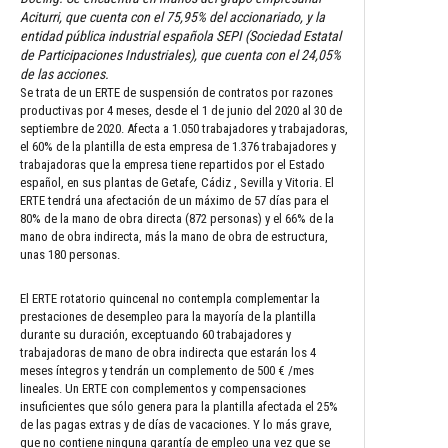
Aciturri, que cuenta con el 75,95% del accionariado, y la
entidad pública industrial española SEPI (Sociedad Estatal
de Participaciones Industriales), que cuenta con el 24,05%
de las acciones.
Se trata de un ERTE de suspensión de contratos por razones
productivas por 4 meses, desde el 1 de junio del 2020 al 30 de
septiembre de 2020. Afecta a 1.050 trabajadores y trabajadoras,
el 60% de la plantilla de esta empresa de 1.376 trabajadores y
trabajadoras que la empresa tiene repartidos por el Estado
español, en sus plantas de Getafe, Cádiz , Sevilla y Vitoria. El
ERTE tendrá una afectación de un máximo de 57 días para el
80% de la mano de obra directa (872 personas) y el 66% de la
mano de obra indirecta, más la mano de obra de estructura,
unas 180 personas.
El ERTE rotatorio quincenal no contempla complementar la
prestaciones de desempleo para la mayoría de la plantilla
durante su duración, exceptuando 60 trabajadores y
trabajadoras de mano de obra indirecta que estarán los 4
meses íntegros y tendrán un complemento de 500 € /mes
lineales. Un ERTE con complementos y compensaciones
insuficientes que sólo genera para la plantilla afectada el 25%
de las pagas extras y de días de vacaciones. Y lo más grave,
que no contiene ninguna garantía de empleo una vez que se